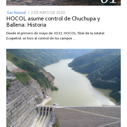
POSTED
Gas Natural
2 DE MAYO DE 2020
16
HOCOL asume control de Chuchupa y
ON
DE
Ballena: Historia
FEBRERO
DE
Desde el primero de mayo de 2022, HOCOL, filial de la estatal
2026
Ecopetrol, se hizo al control de los campos …