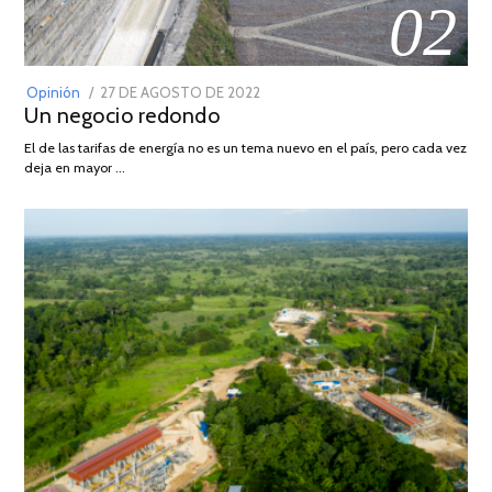
02
POSTED
Opinión
27 DE AGOSTO DE 2022
30
Un negocio redondo
ON
DE
AGOSTO
El de las tarifas de energía no es un tema nuevo en el país, pero cada vez
DE
deja en mayor …
2022