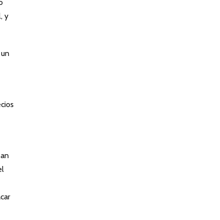
o
, y
 un
cios
ean
el
acar