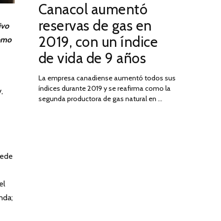
Canacol aumentó
ON
DE
JULIO
reservas de gas en
ivo
DE
2019, con un índice
como
2025
de vida de 9 años
La empresa canadiense aumentó todos sus
índices durante 2019 y se reafirma como la
,
segunda productora de gas natural en …
e
uede
el
nda;