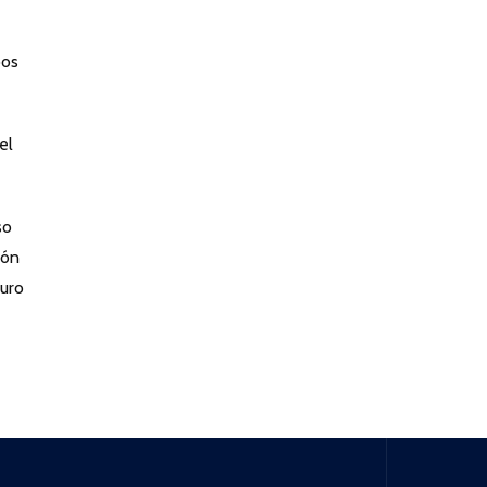
bos
el
so
ión
turo