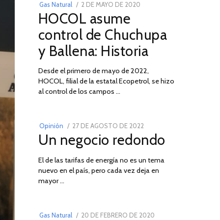
POSTED
Gas Natural
2 DE MAYO DE 2020
16
HOCOL asume
ON
DE
FEBRERO
control de Chuchupa
DE
y Ballena: Historia
2026
Desde el primero de mayo de 2022,
HOCOL, filial de la estatal Ecopetrol, se hizo
02
al control de los campos …
POSTED
Opinión
27 DE AGOSTO DE 2022
30
Un negocio redondo
ON
DE
AGOSTO
El de las tarifas de energía no es un tema
DE
nuevo en el país, pero cada vez deja en
2022
03
mayor …
POSTED
Gas Natural
20 DE FEBRERO DE 2020
10