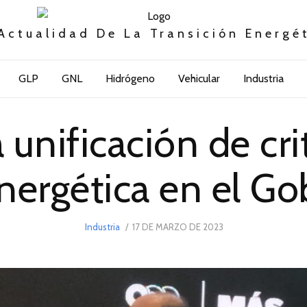
Actualidad De La Transición Energé
GLP
GNL
Hidrógeno
Vehicular
Industria
a unificación de cri
energética en el Go
POSTED
Industria
17 DE MARZO DE 2023
17
ON
DE
MARZO
DE
2023