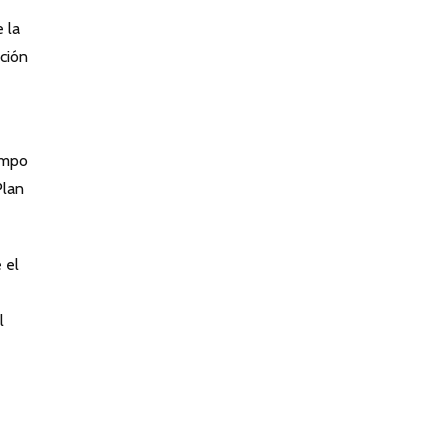
 la
ación
iempo
Plan
 el
l