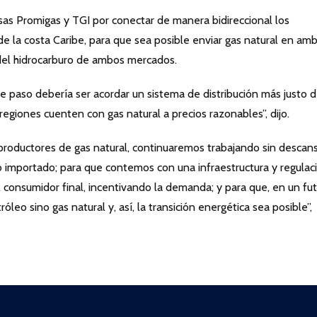
esas Promigas y TGI por conectar de manera bidireccional los
 de la costa Caribe, para que sea posible enviar gas natural en am
 del hidrocarburo de ambos mercados.
nte paso debería ser acordar un sistema de distribución más justo d
regiones cuenten con gas natural a precios razonables”, dijo.
productores de gas natural, continuaremos trabajando sin descan
 importado; para que contemos con una infraestructura y regulac
l consumidor final, incentivando la demanda; y para que, en un fu
leo sino gas natural y, así, la transición energética sea posible”,