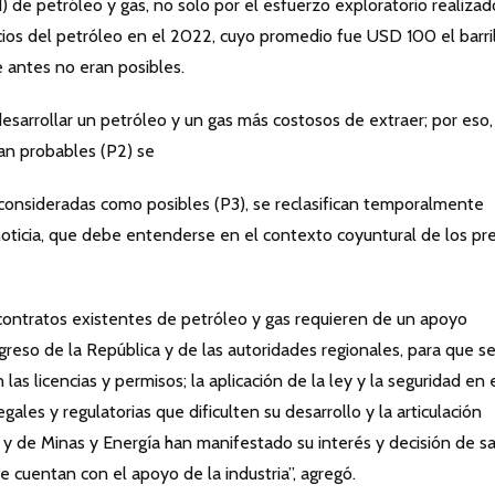
 de petróleo y gas, no solo por el esfuerzo exploratorio realizad
ecios del petróleo en el 2022, cuyo promedio fue USD 100 el barril
e antes no eran posibles.
esarrollar un petróleo y un gas más costosos de extraer; por eso,
an probables (P2) se
, consideradas como posibles (P3), se reclasifican temporalmente
oticia, que debe entenderse en el contexto coyuntural de los pre
 contratos existentes de petróleo y gas requieren de un apoyo
greso de la República y de las autoridades regionales, para que s
las licencias y permisos; la aplicación de la ley y la seguridad en 
 legales y regulatorias que dificulten su desarrollo y la articulación
a y de Minas y Energía han manifestado su interés y decisión de s
e cuentan con el apoyo de la industria”, agregó.