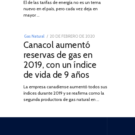
El de las tarifas de energía no es un tema
DE
nuevo en el país, pero cada vez deja en
2022
03
mayor …
POSTED
Gas Natural
20 DE FEBRERO DE 2020
10
Canacol aumentó
ON
DE
JULIO
reservas de gas en
DE
2019, con un índice
2025
de vida de 9 años
La empresa canadiense aumentó todos sus
índices durante 2019 y se reafirma como la
segunda productora de gas natural en …