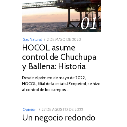
01
POSTED
Gas Natural
2 DE MAYO DE 2020
16
HOCOL asume
ON
DE
FEBRERO
control de Chuchupa
DE
y Ballena: Historia
2026
Desde el primero de mayo de 2022,
HOCOL, filial de la estatal Ecopetrol, se hizo
02
al control de los campos …
POSTED
Opinión
27 DE AGOSTO DE 2022
30
Un negocio redondo
ON
DE
AGOSTO