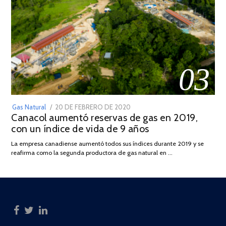
03
POSTED
Gas Natural
20 DE FEBRERO DE 2020
10
Canacol aumentó reservas de gas en 2019,
ON
DE
con un índice de vida de 9 años
JULIO
DE
La empresa canadiense aumentó todos sus índices durante 2019 y se
2025
reafirma como la segunda productora de gas natural en …