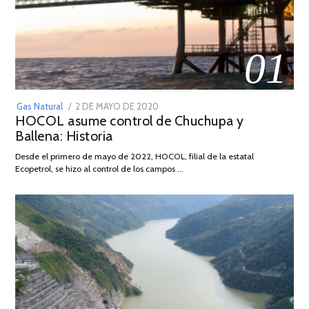
01
POSTED
Gas Natural
2 DE MAYO DE 2020
16
HOCOL asume control de Chuchupa y
ON
DE
Ballena: Historia
FEBRERO
DE
Desde el primero de mayo de 2022, HOCOL, filial de la estatal
2026
Ecopetrol, se hizo al control de los campos …