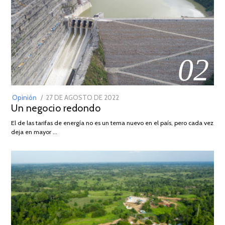
02
POSTED
Opinión
27 DE AGOSTO DE 2022
30
Un negocio redondo
ON
DE
AGOSTO
El de las tarifas de energía no es un tema nuevo en el país, pero cada vez
DE
deja en mayor …
2022