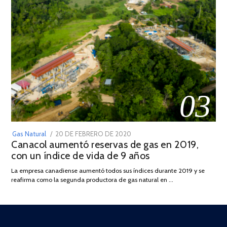
03
POSTED
Gas Natural
20 DE FEBRERO DE 2020
10
Canacol aumentó reservas de gas en 2019,
ON
DE
con un índice de vida de 9 años
JULIO
DE
La empresa canadiense aumentó todos sus índices durante 2019 y se
2025
reafirma como la segunda productora de gas natural en …