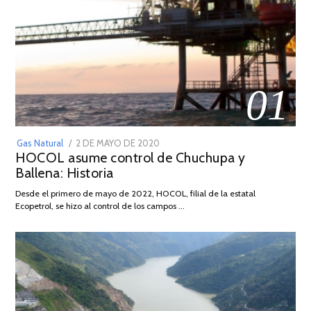
01
POSTED
Gas Natural
2 DE MAYO DE 2020
16
HOCOL asume control de Chuchupa y
ON
DE
Ballena: Historia
FEBRERO
DE
Desde el primero de mayo de 2022, HOCOL, filial de la estatal
2026
Ecopetrol, se hizo al control de los campos …