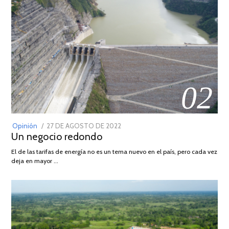
02
POSTED
Opinión
27 DE AGOSTO DE 2022
30
Un negocio redondo
ON
DE
AGOSTO
El de las tarifas de energía no es un tema nuevo en el país, pero cada vez
DE
deja en mayor …
2022