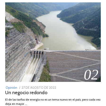
02
POSTED
Opinión
27 DE AGOSTO DE 2022
30
Un negocio redondo
ON
DE
AGOSTO
El de las tarifas de energía no es un tema nuevo en el país, pero cada vez
DE
deja en mayor …