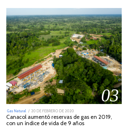
2022
03
POSTED
Gas Natural
20 DE FEBRERO DE 2020
10
Canacol aumentó reservas de gas en 2019,
ON
DE
con un índice de vida de 9 años
JULIO
DE