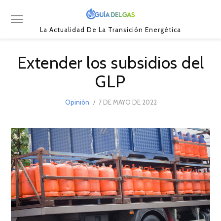
La Actualidad De La Transición Energética
Extender los subsidios del
GLP
POSTED
Opinión
7 DE MAYO DE 2022
7
ON
DE
MAYO
DE
2022