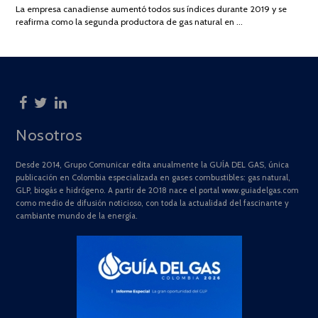
La empresa canadiense aumentó todos sus índices durante 2019 y se
2025
reafirma como la segunda productora de gas natural en …
Nosotros
Desde 2014, Grupo Comunicar edita anualmente la GUÍA DEL GAS, única
publicación en Colombia especializada en gases combustibles: gas natural,
GLP, biogás e hidrógeno. A partir de 2018 nace el portal www.guiadelgas.com
como medio de difusión noticioso, con toda la actualidad del fascinante y
cambiante mundo de la energía.