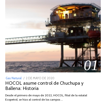
01
POSTED
Gas Natural
2 DE MAYO DE 2020
16
HOCOL asume control de Chuchupa y
ON
DE
Ballena: Historia
FEBRERO
DE
Desde el primero de mayo de 2022, HOCOL, filial de la estatal
2026
Ecopetrol, se hizo al control de los campos …