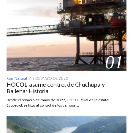
01
POSTED
Gas Natural
2 DE MAYO DE 2020
16
HOCOL asume control de Chuchupa y
ON
DE
Ballena: Historia
FEBRERO
DE
Desde el primero de mayo de 2022, HOCOL, filial de la estatal
2026
Ecopetrol, se hizo al control de los campos …