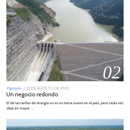
02
POSTED
Opinión
27 DE AGOSTO DE 2022
30
Un negocio redondo
ON
DE
AGOSTO
El de las tarifas de energía no es un tema nuevo en el país, pero cada vez
DE
deja en mayor …
2022