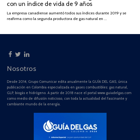
con un índice de vida de 9 años
JULIO
DE
La empresa canadiense aumentó todos sus índices durante 2019 y se
2025
reafirma como la segunda productora de gas natural en …
Nosotros
Desde 2014, Grupo Comunicar edita anualmente la GUÍA DEL GAS, única
publicación en Colombia especializada en gases combustibles: gas natural,
GLP, biogás e hidrógeno. A partir de 2018 nace el portal www.guiadelgas.com
como medio de difusión noticioso, con toda la actualidad del fascinante y
cambiante mundo de la energía.