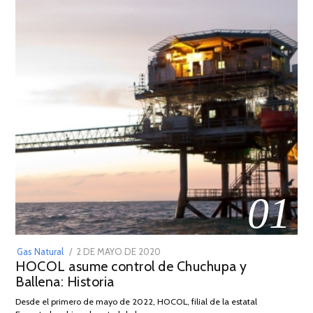
01
POSTED
Gas Natural
2 DE MAYO DE 2020
16
HOCOL asume control de Chuchupa y
ON
DE
Ballena: Historia
FEBRERO
DE
Desde el primero de mayo de 2022, HOCOL, filial de la estatal
2026