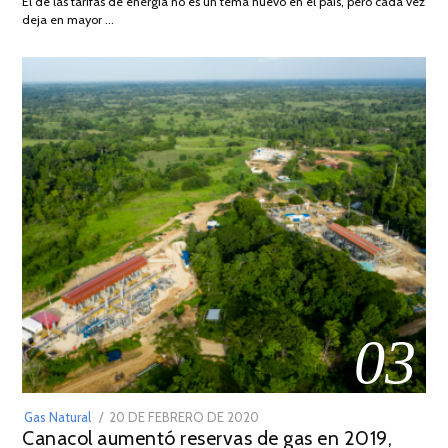
El de las tarifas de energía no es un tema nuevo en el país, pero cada vez
DE
deja en mayor …
2022
03
POSTED
Gas Natural
20 DE FEBRERO DE 2020
10
Canacol aumentó reservas de gas en 2019,
ON
DE