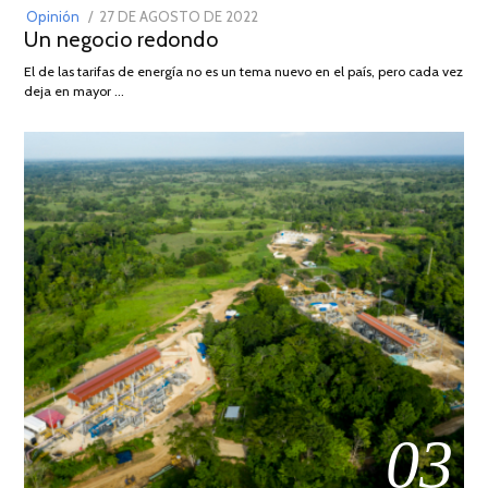
POSTED
Opinión
27 DE AGOSTO DE 2022
30
Un negocio redondo
ON
DE
AGOSTO
El de las tarifas de energía no es un tema nuevo en el país, pero cada vez
DE
deja en mayor …
2022
03