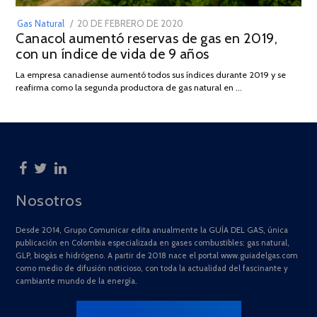
POSTED
Gas Natural
20 DE FEBRERO DE 2020
10
Canacol aumentó reservas de gas en 2019,
ON
DE
con un índice de vida de 9 años
JULIO
DE
La empresa canadiense aumentó todos sus índices durante 2019 y se
2025
reafirma como la segunda productora de gas natural en …
Nosotros
Desde 2014, Grupo Comunicar edita anualmente la GUÍA DEL GAS, única
publicación en Colombia especializada en gases combustibles: gas natural,
GLP, biogás e hidrógeno. A partir de 2018 nace el portal www.guiadelgas.com
como medio de difusión noticioso, con toda la actualidad del fascinante y
cambiante mundo de la energía.