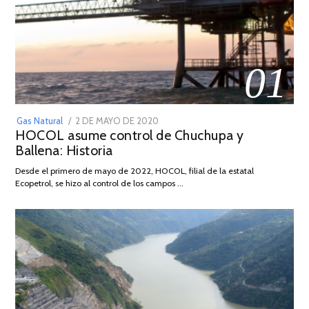
01
POSTED
Gas Natural
2 DE MAYO DE 2020
16
HOCOL asume control de Chuchupa y
ON
DE
Ballena: Historia
FEBRERO
DE
Desde el primero de mayo de 2022, HOCOL, filial de la estatal
2026
Ecopetrol, se hizo al control de los campos …