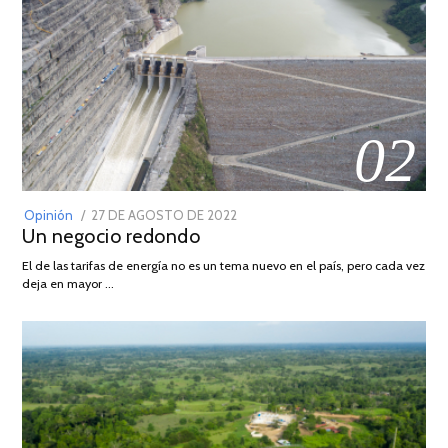
02
POSTED
Opinión
27 DE AGOSTO DE 2022
30
Un negocio redondo
ON
DE
AGOSTO
El de las tarifas de energía no es un tema nuevo en el país, pero cada vez
DE
deja en mayor …
2022