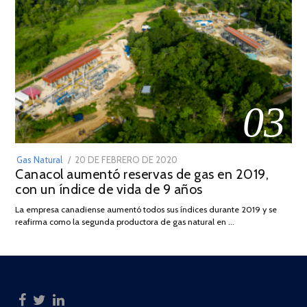
03
POSTED
Gas Natural
20 DE FEBRERO DE 2020
10
Canacol aumentó reservas de gas en 2019,
ON
DE
con un índice de vida de 9 años
JULIO
DE
La empresa canadiense aumentó todos sus índices durante 2019 y se
2025
reafirma como la segunda productora de gas natural en …