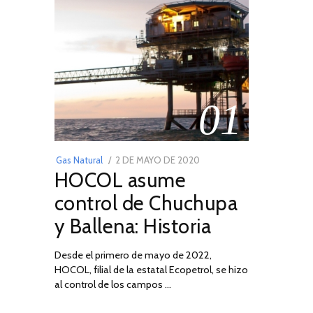
01
POSTED
Gas Natural
2 DE MAYO DE 2020
16
HOCOL asume
ON
DE
FEBRERO
control de Chuchupa
DE
y Ballena: Historia
2026
Desde el primero de mayo de 2022,
HOCOL, filial de la estatal Ecopetrol, se hizo
al control de los campos …