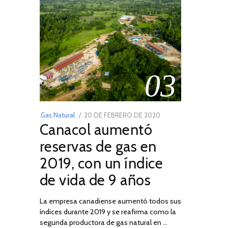
03
POSTED
Gas Natural
20 DE FEBRERO DE 2020
10
Canacol aumentó
ON
DE
JULIO
reservas de gas en
DE
2019, con un índice
2025
de vida de 9 años
La empresa canadiense aumentó todos sus
índices durante 2019 y se reafirma como la
segunda productora de gas natural en …