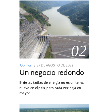
02
POSTED
Opinión
27 DE AGOSTO DE 2022
30
Un negocio redondo
ON
DE
AGOSTO
El de las tarifas de energía no es un tema
DE
nuevo en el país, pero cada vez deja en
2022
mayor …