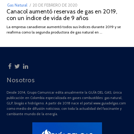
POSTED
Gas Natural
20 DE FEBRERO DE 2020
10
Canacol aumentó reservas de gas en 2019,
ON
DE
con un índice de vida de 9 años
JULIO
DE
La empresa canadiense aumentó todos sus índices durante 2019 y se
2025
reafirma como la segunda productora de gas natural en …
Nosotros
Desde 2014, Grupo Comunicar edita anualmente la GUÍA DEL GAS, única
publicación en Colombia especializada en gases combustibles: gas natural,
GLP, biogás e hidrógeno. A partir de 2018 nace el portal www.guiadelgas.com
como medio de difusión noticioso, con toda la actualidad del fascinante y
cambiante mundo de la energía.