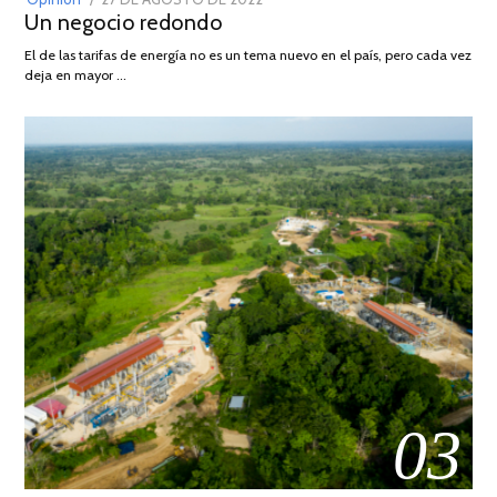
Un negocio redondo
ON
DE
AGOSTO
El de las tarifas de energía no es un tema nuevo en el país, pero cada vez
DE
deja en mayor …
2022
03