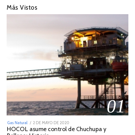
Más Vistos
01
POSTED
Gas Natural
2 DE MAYO DE 2020
16
HOCOL asume control de Chuchupa y
ON
DE
FEBRERO