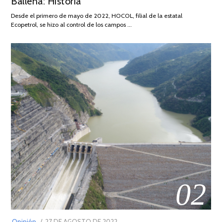
Ballena: Historia
DE
Desde el primero de mayo de 2022, HOCOL, filial de la estatal
2026
Ecopetrol, se hizo al control de los campos …
02
POSTED
Opinión
27 DE AGOSTO DE 2022
30