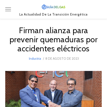
La Actualidad De La Transición Energética
Firman alianza para
prevenir quemaduras por
accidentes eléctricos
POSTED
Industria
8 DE AGOSTO DE 2023
8
ON
DE
AGOSTO
DE
2023