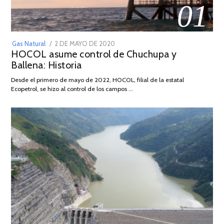
01
POSTED
Gas Natural
2 DE MAYO DE 2020
16
HOCOL asume control de Chuchupa y
ON
DE
Ballena: Historia
FEBRERO
DE
Desde el primero de mayo de 2022, HOCOL, filial de la estatal
2026
Ecopetrol, se hizo al control de los campos …