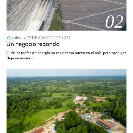
02
POSTED
Opinión
27 DE AGOSTO DE 2022
30
Un negocio redondo
ON
DE
AGOSTO
El de las tarifas de energía no es un tema nuevo en el país, pero cada vez
DE
deja en mayor …
2022