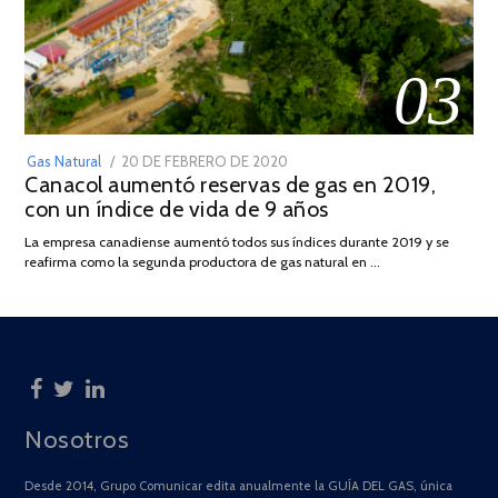
03
POSTED
Gas Natural
20 DE FEBRERO DE 2020
10
Canacol aumentó reservas de gas en 2019,
ON
DE
con un índice de vida de 9 años
JULIO
DE
La empresa canadiense aumentó todos sus índices durante 2019 y se
2025
reafirma como la segunda productora de gas natural en …
Nosotros
Desde 2014, Grupo Comunicar edita anualmente la GUÍA DEL GAS, única