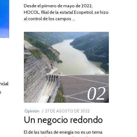
Desde el primero de mayo de 2022,
HOCOL, filial de la estatal Ecopetrol, se hizo
al control de los campos …
cial
02
e
POSTED
Opinión
27 DE AGOSTO DE 2022
30
Un negocio redondo
ON
DE
AGOSTO
El de las tarifas de energía no es un tema
DE