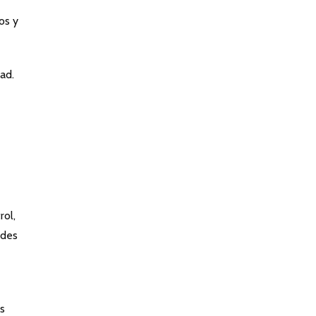
os y
ad.
rol,
ades
as