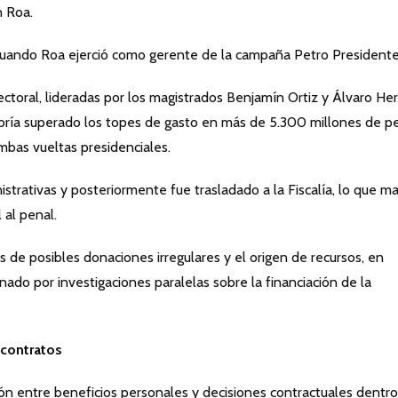
n Roa.
cuando Roa ejerció como gerente de la campaña Petro Presidente
ectoral, lideradas por los magistrados Benjamín Ortiz y Álvaro He
bría superado los topes de gasto en más de 5.300 millones de p
mbas vueltas presidenciales.
strativas y posteriormente fue trasladado a la Fiscalía, lo que m
 al penal.
s de posibles donaciones irregulares y el origen de recursos, en
ado por investigaciones paralelas sobre la financiación de la
 contratos
ción entre beneficios personales y decisiones contractuales dentr