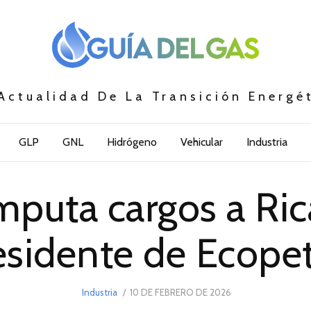
Actualidad De La Transición Energé
GLP
GNL
Hidrógeno
Vehicular
Industria
imputa cargos a Ri
esidente de Ecopet
POSTED
Industria
10 DE FEBRERO DE 2026
10
ON
DE