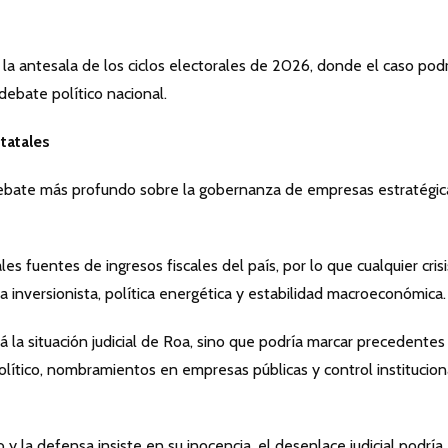
la antesala de los ciclos electorales de 2026, donde el caso pod
debate político nacional.
tatales
debate más profundo sobre la gobernanza de empresas estratégic
es fuentes de ingresos fiscales del país, por lo que cualquier cris
 inversionista, política energética y estabilidad macroeconómica.
á la situación judicial de Roa, sino que podría marcar precedentes
olítico, nombramientos en empresas públicas y control institucion
 y la defensa insiste en su inocencia, el desenlace judicial podría