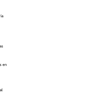
ría
as
is en
al