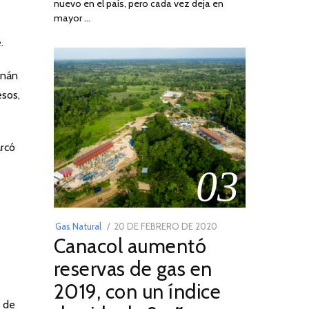
nuevo en el país, pero cada vez deja en
2022
mayor …
.
rnán
esos,
arcó
03
POSTED
Gas Natural
20 DE FEBRERO DE 2020
10
Canacol aumentó
ON
DE
JULIO
reservas de gas en
DE
2019, con un índice
2025
o de