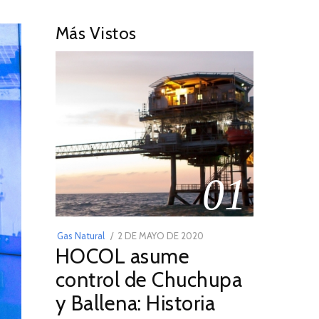
Más Vistos
01
POSTED
Gas Natural
2 DE MAYO DE 2020
16
HOCOL asume
ON
DE
FEBRERO
control de Chuchupa
DE
y Ballena: Historia
2026