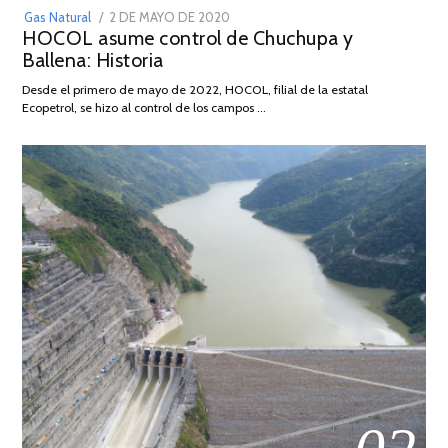
POSTED
Gas Natural
2 DE MAYO DE 2020
16
HOCOL asume control de Chuchupa y
ON
DE
Ballena: Historia
FEBRERO
DE
Desde el primero de mayo de 2022, HOCOL, filial de la estatal
2026
Ecopetrol, se hizo al control de los campos …