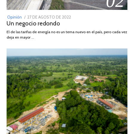
02
POSTED
Opinión
27 DE AGOSTO DE 2022
30
Un negocio redondo
ON
DE
AGOSTO
El de las tarifas de energía no es un tema nuevo en el país, pero cada vez
DE
deja en mayor …
2022