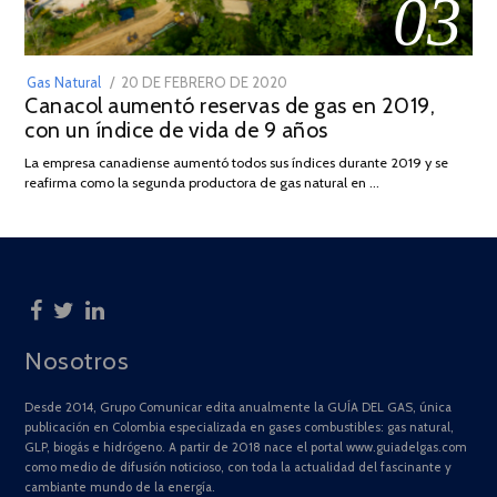
03
POSTED
Gas Natural
20 DE FEBRERO DE 2020
10
Canacol aumentó reservas de gas en 2019,
ON
DE
con un índice de vida de 9 años
JULIO
DE
La empresa canadiense aumentó todos sus índices durante 2019 y se
2025
reafirma como la segunda productora de gas natural en …
Nosotros
Desde 2014, Grupo Comunicar edita anualmente la GUÍA DEL GAS, única
publicación en Colombia especializada en gases combustibles: gas natural,
GLP, biogás e hidrógeno. A partir de 2018 nace el portal www.guiadelgas.com
como medio de difusión noticioso, con toda la actualidad del fascinante y
cambiante mundo de la energía.