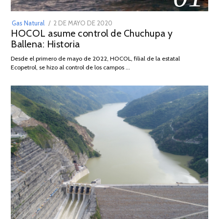
POSTED
Gas Natural
2 DE MAYO DE 2020
16
HOCOL asume control de Chuchupa y
ON
DE
Ballena: Historia
FEBRERO
DE
Desde el primero de mayo de 2022, HOCOL, filial de la estatal
2026
Ecopetrol, se hizo al control de los campos …