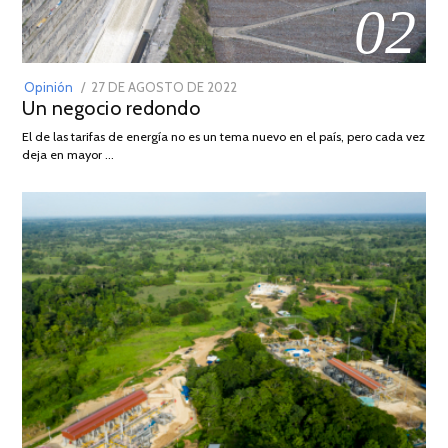
02
POSTED
Opinión
27 DE AGOSTO DE 2022
30
Un negocio redondo
ON
DE
AGOSTO
El de las tarifas de energía no es un tema nuevo en el país, pero cada vez
DE
deja en mayor …
2022