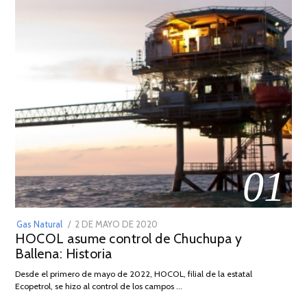
01
POSTED
Gas Natural
2 DE MAYO DE 2020
16
HOCOL asume control de Chuchupa y
ON
DE
Ballena: Historia
FEBRERO
DE
Desde el primero de mayo de 2022, HOCOL, filial de la estatal
2026
Ecopetrol, se hizo al control de los campos …