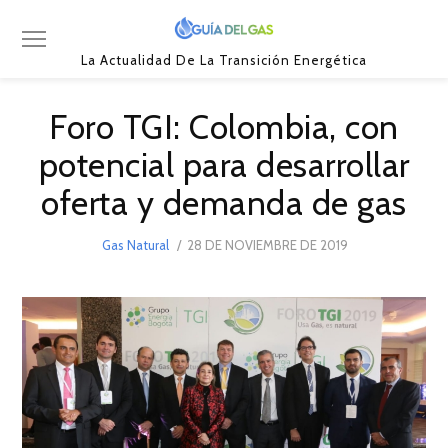
La Actualidad De La Transición Energética
Foro TGI: Colombia, con
potencial para desarrollar
oferta y demanda de gas
POSTED
Gas Natural
28 DE NOVIEMBRE DE 2019
6
ON
DE
DICIEMBRE
DE
2019