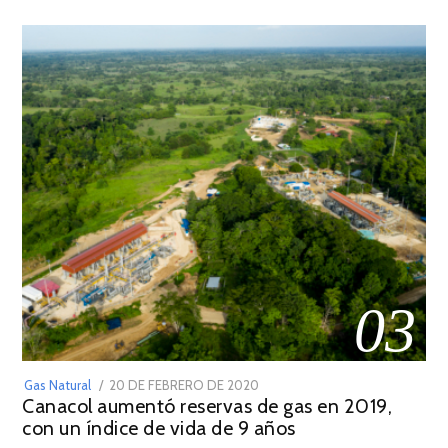
03
POSTED
Gas Natural
20 DE FEBRERO DE 2020
10
Canacol aumentó reservas de gas en 2019,
ON
DE
con un índice de vida de 9 años
JULIO
DE