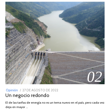
02
POSTED
Opinión
27 DE AGOSTO DE 2022
30
Un negocio redondo
ON
DE
AGOSTO
El de las tarifas de energía no es un tema nuevo en el país, pero cada vez
DE
deja en mayor …
2022