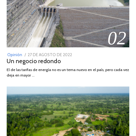
02
POSTED
Opinión
27 DE AGOSTO DE 2022
30
Un negocio redondo
ON
DE
AGOSTO
El de las tarifas de energía no es un tema nuevo en el país, pero cada vez
DE
deja en mayor …
2022