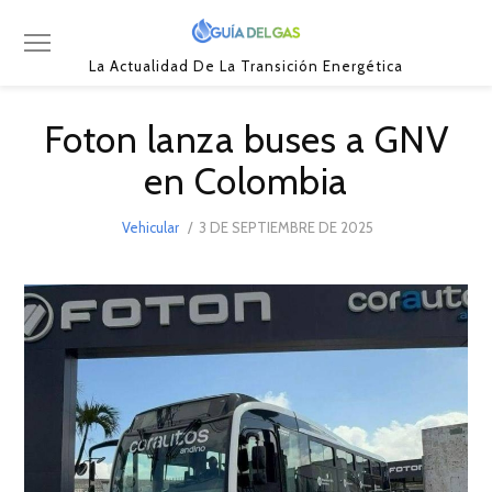
La Actualidad De La Transición Energética
Foton lanza buses a GNV
en Colombia
POSTED
Vehicular
3 DE SEPTIEMBRE DE 2025
3
ON
DE
SEPTIEMBRE
DE
2025