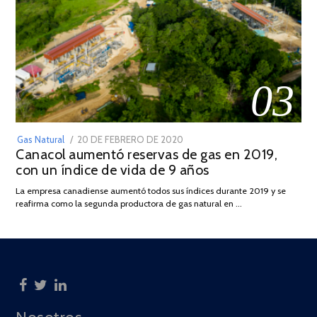
03
POSTED
Gas Natural
20 DE FEBRERO DE 2020
10
Canacol aumentó reservas de gas en 2019,
ON
DE
con un índice de vida de 9 años
JULIO
DE
La empresa canadiense aumentó todos sus índices durante 2019 y se
2025
reafirma como la segunda productora de gas natural en …