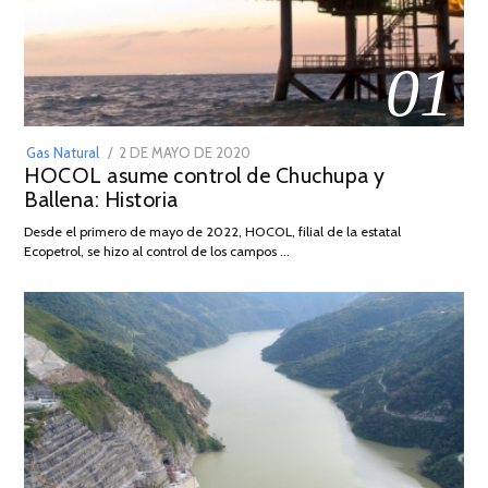
01
POSTED
Gas Natural
2 DE MAYO DE 2020
16
HOCOL asume control de Chuchupa y
ON
DE
Ballena: Historia
FEBRERO
DE
Desde el primero de mayo de 2022, HOCOL, filial de la estatal
2026
Ecopetrol, se hizo al control de los campos …