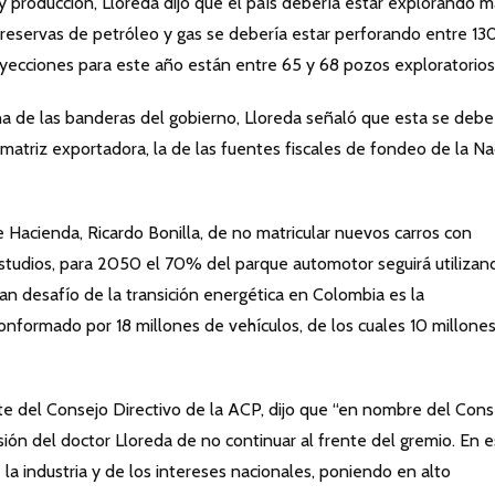
y producción, Lloreda dijo que el país debería estar explorando m
reservas de petróleo y gas se debería estar perforando entre 13
yecciones para este año están entre 65 y 68 pozos exploratorios
una de las banderas del gobierno, Lloreda señaló que esta se debe
a matriz exportadora, la de las fuentes fiscales de fondeo de la N
e Hacienda, Ricardo Bonilla, de no matricular nuevos carros con
 estudios, para 2050 el 70% del parque automotor seguirá utilizan
ran desafío de la transición energética en Colombia es la
nformado por 18 millones de vehículos, de los cuales 10 millone
te del Consejo Directivo de la ACP, dijo que “en nombre del Cons
ión del doctor Lloreda de no continuar al frente del gremio. En 
la industria y de los intereses nacionales, poniendo en alto