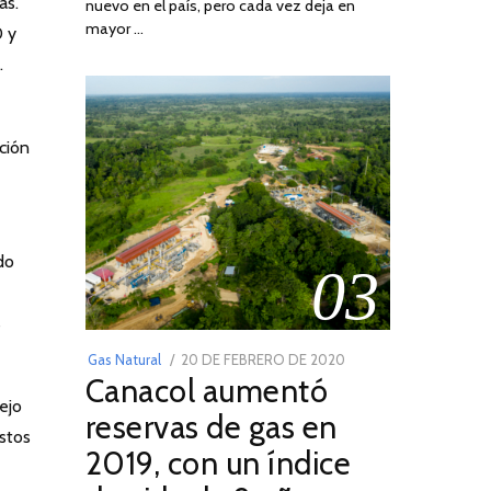
ás.
nuevo en el país, pero cada vez deja en
2022
mayor …
0 y
.
ación
do
03
s
POSTED
Gas Natural
20 DE FEBRERO DE 2020
10
Canacol aumentó
ON
DE
ejo
JULIO
reservas de gas en
estos
DE
2019, con un índice
2025