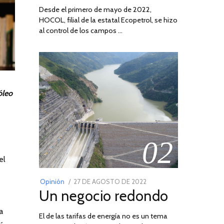
Desde el primero de mayo de 2022,
HOCOL, filial de la estatal Ecopetrol, se hizo
al control de los campos …
óleo
02
el
POSTED
Opinión
27 DE AGOSTO DE 2022
30
Un negocio redondo
ON
DE
AGOSTO
a
El de las tarifas de energía no es un tema
DE