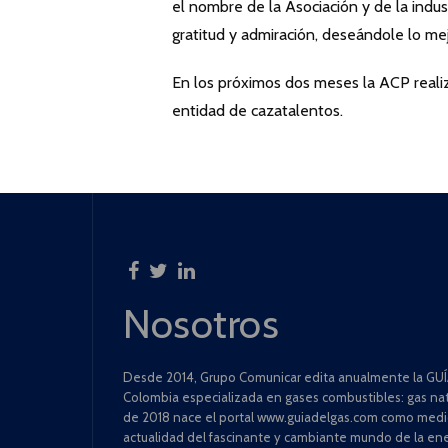
el nombre de la Asociación y de la indu
gratitud y admiración, deseándole lo mej
En los próximos dos meses la ACP realiz
entidad de cazatalentos.
Nosotros
Desde 2014, Grupo Comunicar edita anualmente la GUÍA
Colombia especializada en gases combustibles: gas natu
de 2018 nace el portal www.guiadelgas.com como medio 
actualidad del fascinante y cambiante mundo de la ene