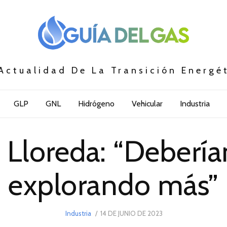
Actualidad De La Transición Energé
GLP
GNL
Hidrógeno
Vehicular
Industria
 Lloreda: “Deberí
explorando más”
POSTED
Industria
14 DE JUNIO DE 2023
29
ON
DE