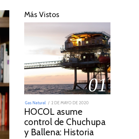
Más Vistos
01
POSTED
Gas Natural
2 DE MAYO DE 2020
16
HOCOL asume
ON
DE
FEBRERO
control de Chuchupa
DE
y Ballena: Historia
2026