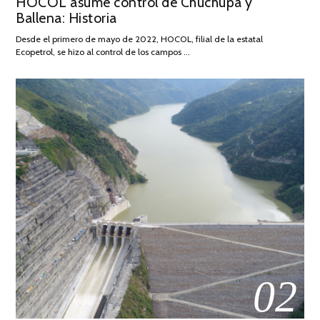
HOCOL asume control de Chuchupa y
ON
DE
Ballena: Historia
FEBRERO
DE
Desde el primero de mayo de 2022, HOCOL, filial de la estatal
2026
Ecopetrol, se hizo al control de los campos …
02