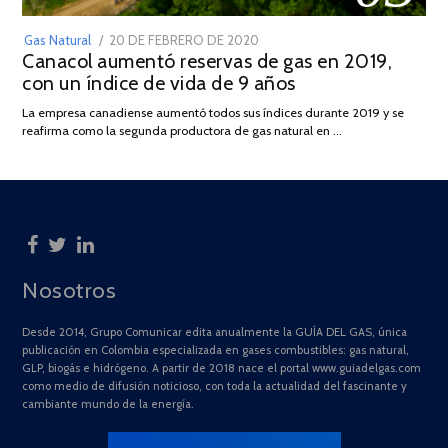
POSTED
Gas Natural
20 DE FEBRERO DE 2020
10
Canacol aumentó reservas de gas en 2019,
ON
DE
con un índice de vida de 9 años
JULIO
DE
La empresa canadiense aumentó todos sus índices durante 2019 y se
2025
reafirma como la segunda productora de gas natural en …
Nosotros
Desde 2014, Grupo Comunicar edita anualmente la GUÍA DEL GAS, única
publicación en Colombia especializada en gases combustibles: gas natural,
GLP, biogás e hidrógeno. A partir de 2018 nace el portal www.guiadelgas.com
como medio de difusión noticioso, con toda la actualidad del fascinante y
cambiante mundo de la energía.