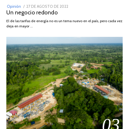
POSTED
Opinión
27 DE AGOSTO DE 2022
30
Un negocio redondo
ON
DE
AGOSTO
El de las tarifas de energía no es un tema nuevo en el país, pero cada vez
DE
deja en mayor …
2022
03