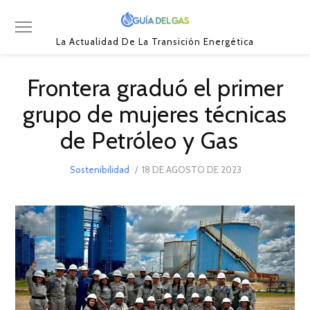
La Actualidad De La Transición Energética
Frontera graduó el primer
grupo de mujeres técnicas
de Petróleo y Gas
POSTED
Sostenibilidad
18 DE AGOSTO DE 2023
19
ON
DE
AGOSTO
DE
2023