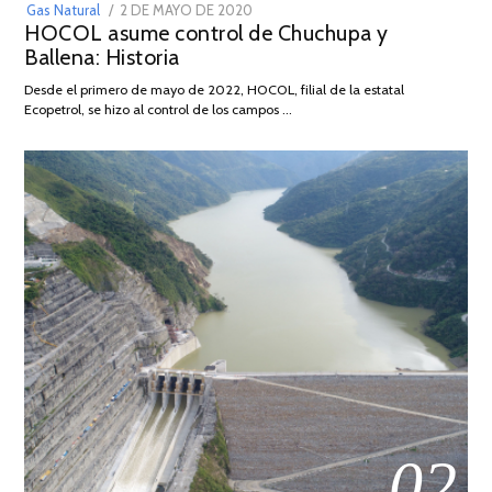
POSTED
Gas Natural
2 DE MAYO DE 2020
16
HOCOL asume control de Chuchupa y
ON
DE
Ballena: Historia
FEBRERO
DE
Desde el primero de mayo de 2022, HOCOL, filial de la estatal
2026
Ecopetrol, se hizo al control de los campos …
02