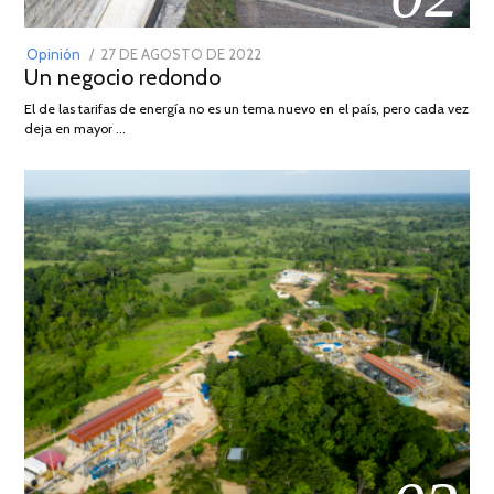
POSTED
Opinión
27 DE AGOSTO DE 2022
30
Un negocio redondo
ON
DE
AGOSTO
El de las tarifas de energía no es un tema nuevo en el país, pero cada vez
DE
deja en mayor …
2022