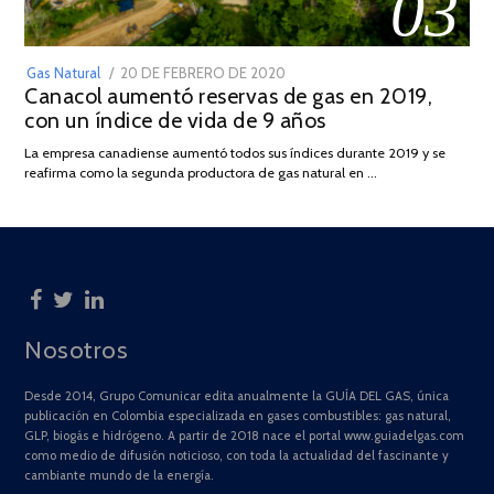
03
POSTED
Gas Natural
20 DE FEBRERO DE 2020
10
Canacol aumentó reservas de gas en 2019,
ON
DE
con un índice de vida de 9 años
JULIO
DE
La empresa canadiense aumentó todos sus índices durante 2019 y se
2025
reafirma como la segunda productora de gas natural en …
Nosotros
Desde 2014, Grupo Comunicar edita anualmente la GUÍA DEL GAS, única
publicación en Colombia especializada en gases combustibles: gas natural,
GLP, biogás e hidrógeno. A partir de 2018 nace el portal www.guiadelgas.com
como medio de difusión noticioso, con toda la actualidad del fascinante y
cambiante mundo de la energía.