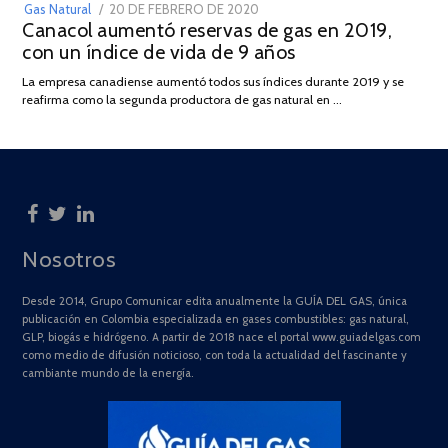
POSTED
Gas Natural
20 DE FEBRERO DE 2020
10
Canacol aumentó reservas de gas en 2019,
ON
DE
con un índice de vida de 9 años
JULIO
DE
La empresa canadiense aumentó todos sus índices durante 2019 y se
2025
reafirma como la segunda productora de gas natural en …
Nosotros
Desde 2014, Grupo Comunicar edita anualmente la GUÍA DEL GAS, única
publicación en Colombia especializada en gases combustibles: gas natural,
GLP, biogás e hidrógeno. A partir de 2018 nace el portal www.guiadelgas.com
como medio de difusión noticioso, con toda la actualidad del fascinante y
cambiante mundo de la energía.