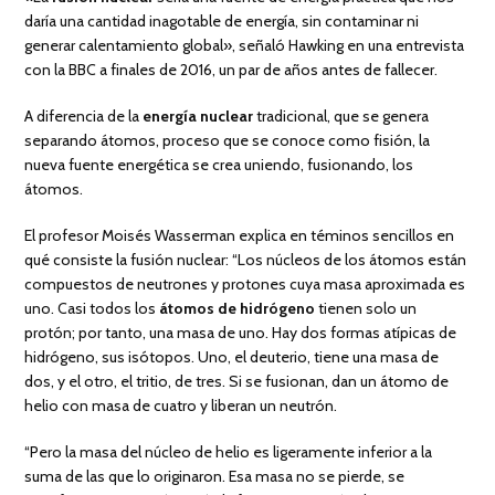
daría una cantidad inagotable de energía, sin contaminar ni
generar calentamiento global», señaló Hawking en una entrevista
con la BBC a finales de 2016, un par de años antes de fallecer.
A diferencia de la
energía nuclear
tradicional, que se genera
separando átomos, proceso que se conoce como fisión, la
nueva fuente energética se crea uniendo, fusionando, los
átomos.
El profesor Moisés Wasserman explica en téminos sencillos en
qué consiste la fusión nuclear: “Los núcleos de los átomos están
compuestos de neutrones y protones cuya masa aproximada es
uno. Casi todos los
átomos de hidrógeno
tienen solo un
protón; por tanto, una masa de uno. Hay dos formas atípicas de
hidrógeno, sus isótopos. Uno, el deuterio, tiene una masa de
dos, y el otro, el tritio, de tres. Si se fusionan, dan un átomo de
helio con masa de cuatro y liberan un neutrón.
“Pero la masa del núcleo de helio es ligeramente inferior a la
suma de las que lo originaron. Esa masa no se pierde, se