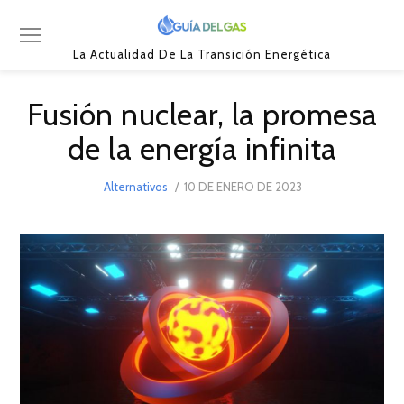
La Actualidad De La Transición Energética
Fusión nuclear, la promesa
de la energía infinita
POSTED
Alternativos
10 DE ENERO DE 2023
10
ON
DE
ENERO
DE
2023