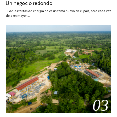
Un negocio redondo
ON
DE
AGOSTO
El de las tarifas de energía no es un tema nuevo en el país, pero cada vez
DE
deja en mayor …
2022
03