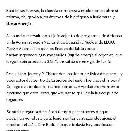
Bajo estas fuerzas, la cápsula comienza a implosionar sobre sí
misma, obligando a los átomos de hidrógeno a fusionarse y
liberar energía.
Al anunciar el resultado, el jefe adjunto de programas de defensa
en la Administración Nacional de Seguridad Nuclear de EEUU,
Marvin Adams, dijo que los láseres del laboratorio
habían ingresado 2,05 megajulios (MJ) de energía al objetivo, que
luego había producido 3,15 MJ de salida de energía de fusión.
Por su lado, Jeremy P. Chittenden, profesor de física del plasma y
codirector del Centro de Estudios de Fusión Inercial del Imperial
College de Londres, lo calificó como «un verdadero momento
decisivo que demuestra que «el ‘santo grial’ de la fusión puede
lograrse».
Sobre la pregunta de cuánto tiempo pasará antes de que
podamos ver el uso de la fusión en las centrales eléctricas, el
director del LLNL, Kim Budil, dijo que todavía hay obstáculos
importantes.