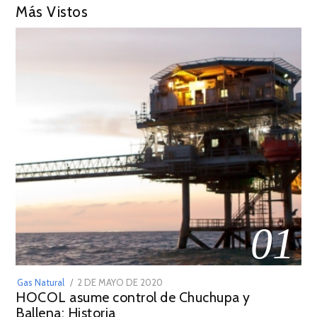
Más Vistos
01
POSTED
Gas Natural
2 DE MAYO DE 2020
16
HOCOL asume control de Chuchupa y
ON
DE
Ballena: Historia
FEBRERO