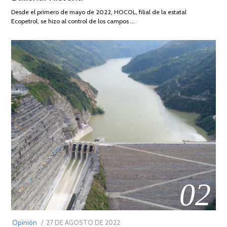
DE
Desde el primero de mayo de 2022, HOCOL, filial de la estatal
2026
Ecopetrol, se hizo al control de los campos …
02
POSTED
Opinión
27 DE AGOSTO DE 2022
30