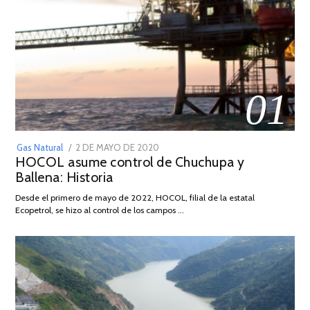
01
POSTED
Gas Natural
2 DE MAYO DE 2020
16
HOCOL asume control de Chuchupa y
ON
DE
Ballena: Historia
FEBRERO
DE
Desde el primero de mayo de 2022, HOCOL, filial de la estatal
2026
Ecopetrol, se hizo al control de los campos …