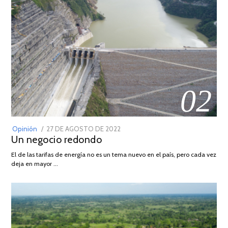
02
POSTED
Opinión
27 DE AGOSTO DE 2022
30
Un negocio redondo
ON
DE
AGOSTO
El de las tarifas de energía no es un tema nuevo en el país, pero cada vez
DE
deja en mayor …
2022