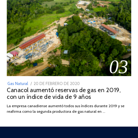
03
POSTED
Gas Natural
20 DE FEBRERO DE 2020
10
Canacol aumentó reservas de gas en 2019,
ON
DE
con un índice de vida de 9 años
JULIO
DE
La empresa canadiense aumentó todos sus índices durante 2019 y se
2025
reafirma como la segunda productora de gas natural en …