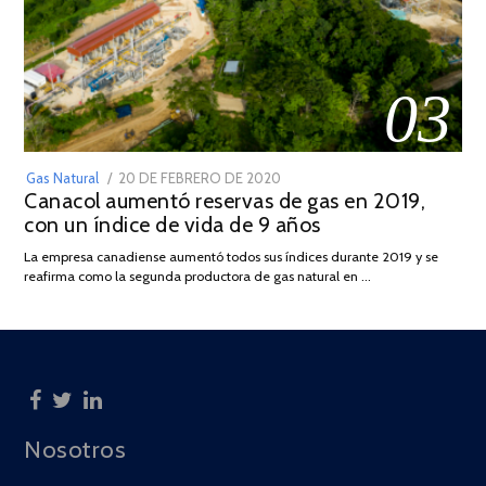
03
POSTED
Gas Natural
20 DE FEBRERO DE 2020
10
Canacol aumentó reservas de gas en 2019,
ON
DE
con un índice de vida de 9 años
JULIO
DE
La empresa canadiense aumentó todos sus índices durante 2019 y se
2025
reafirma como la segunda productora de gas natural en …
Nosotros