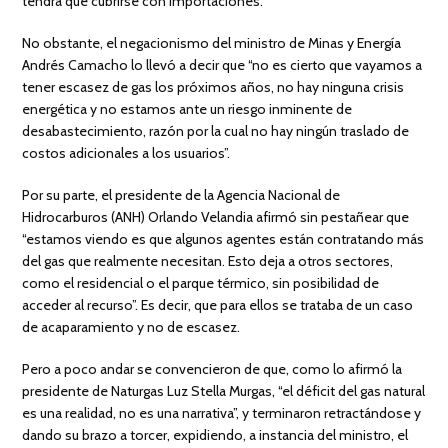
tendrá que cubrirse con importaciones.
No obstante, el negacionismo del ministro de Minas y Energía
Andrés Camacho lo llevó a decir que “no es cierto que vayamos a
tener escasez de gas los próximos años, no hay ninguna crisis
energética y no estamos ante un riesgo inminente de
desabastecimiento, razón por la cual no hay ningún traslado de
costos adicionales a los usuarios”.
Por su parte, el presidente de la Agencia Nacional de
Hidrocarburos (ANH) Orlando Velandia afirmó sin pestañear que
“estamos viendo es que algunos agentes están contratando más
del gas que realmente necesitan. Esto deja a otros sectores,
como el residencial o el parque térmico, sin posibilidad de
acceder al recurso”. Es decir, que para ellos se trataba de un caso
de acaparamiento y no de escasez.
Pero a poco andar se convencieron de que, como lo afirmó la
presidente de Naturgas Luz Stella Murgas, “el déficit del gas natural
es una realidad, no es una narrativa”, y terminaron retractándose y
dando su brazo a torcer, expidiendo, a instancia del ministro, el