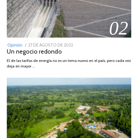
02
POSTED
Opinión
27 DE AGOSTO DE 2022
30
Un negocio redondo
ON
DE
AGOSTO
El de las tarifas de energía no es un tema nuevo en el país, pero cada vez
DE
deja en mayor …
2022