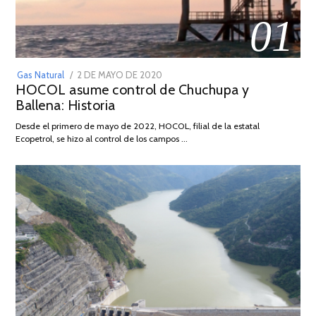
01
POSTED
Gas Natural
2 DE MAYO DE 2020
16
HOCOL asume control de Chuchupa y
ON
DE
Ballena: Historia
FEBRERO
DE
Desde el primero de mayo de 2022, HOCOL, filial de la estatal
2026
Ecopetrol, se hizo al control de los campos …