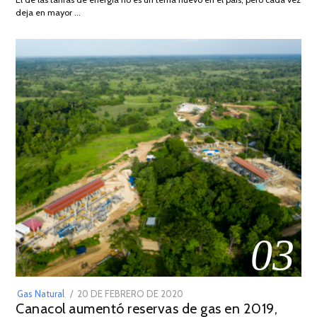
DE
deja en mayor …
2022
03
POSTED
Gas Natural
20 DE FEBRERO DE 2020
10
Canacol aumentó reservas de gas en 2019,
ON
DE