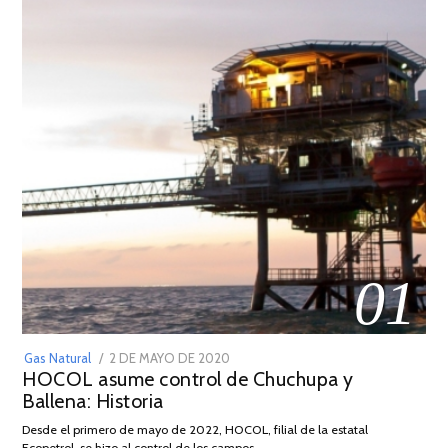
01
POSTED
Gas Natural
2 DE MAYO DE 2020
16
HOCOL asume control de Chuchupa y
ON
DE
Ballena: Historia
FEBRERO
DE
Desde el primero de mayo de 2022, HOCOL, filial de la estatal
2026
Ecopetrol, se hizo al control de los campos …