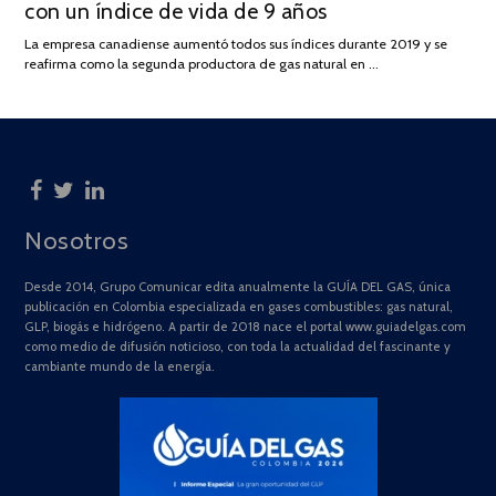
con un índice de vida de 9 años
JULIO
DE
La empresa canadiense aumentó todos sus índices durante 2019 y se
2025
reafirma como la segunda productora de gas natural en …
Nosotros
Desde 2014, Grupo Comunicar edita anualmente la GUÍA DEL GAS, única
publicación en Colombia especializada en gases combustibles: gas natural,
GLP, biogás e hidrógeno. A partir de 2018 nace el portal www.guiadelgas.com
como medio de difusión noticioso, con toda la actualidad del fascinante y
cambiante mundo de la energía.