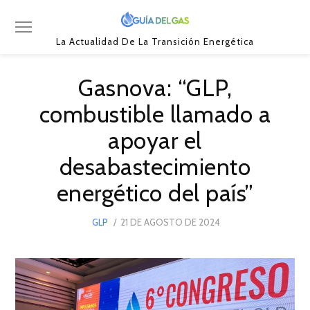
La Actualidad De La Transición Energética
Gasnova: “GLP,
combustible llamado a
apoyar el
desabastecimiento
energético del país”
POSTED
GLP
21 DE AGOSTO DE 2024
21
ON
DE
AGOSTO
DE
2024