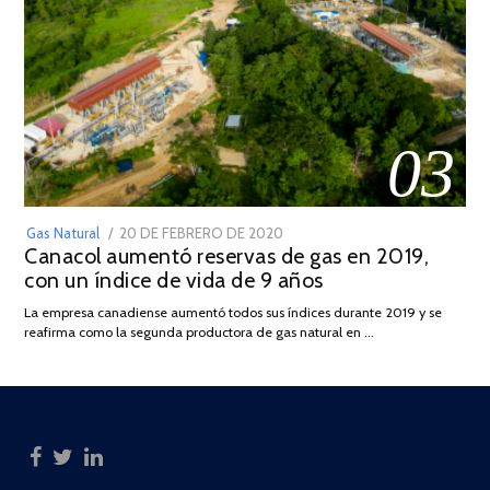
03
POSTED
Gas Natural
20 DE FEBRERO DE 2020
10
Canacol aumentó reservas de gas en 2019,
ON
DE
con un índice de vida de 9 años
JULIO
DE
La empresa canadiense aumentó todos sus índices durante 2019 y se
2025
reafirma como la segunda productora de gas natural en …