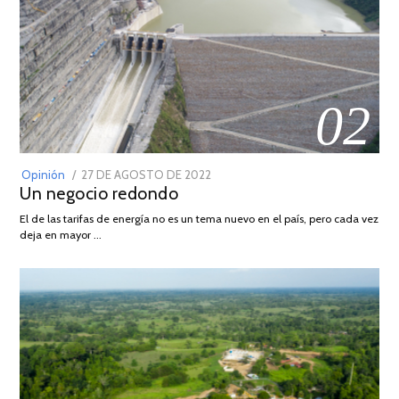
02
POSTED
Opinión
27 DE AGOSTO DE 2022
30
Un negocio redondo
ON
DE
AGOSTO
El de las tarifas de energía no es un tema nuevo en el país, pero cada vez
DE
deja en mayor …
2022