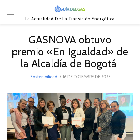
La Actualidad De La Transición Energética
GASNOVA obtuvo
premio «En Igualdad» de
la Alcaldía de Bogotá
POSTED
Sostenibilidad
16 DE DICIEMBRE DE 2023
16
ON
DE
DICIEMBRE
DE
2023