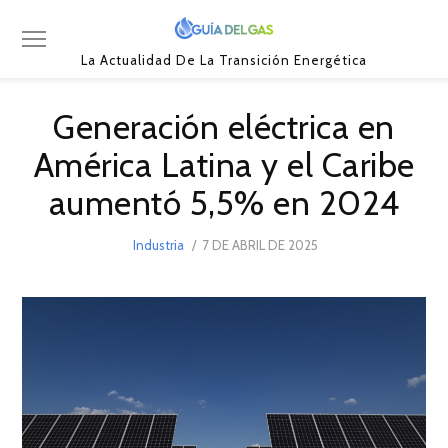
La Actualidad De La Transición Energética
Generación eléctrica en
América Latina y el Caribe
aumentó 5,5% en 2024
POSTED
Industria
7 DE ABRIL DE 2025
7
ON
DE
ABRIL
DE
2025