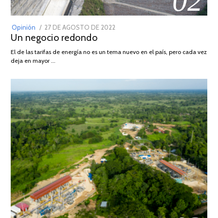
02
POSTED
Opinión
27 DE AGOSTO DE 2022
30
Un negocio redondo
ON
DE
AGOSTO
El de las tarifas de energía no es un tema nuevo en el país, pero cada vez
DE
deja en mayor …
2022