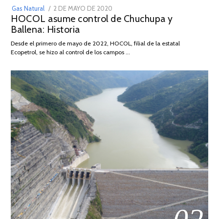
POSTED
Gas Natural
2 DE MAYO DE 2020
16
HOCOL asume control de Chuchupa y
ON
DE
Ballena: Historia
FEBRERO
DE
Desde el primero de mayo de 2022, HOCOL, filial de la estatal
2026
Ecopetrol, se hizo al control de los campos …