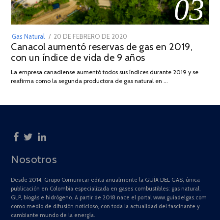
03
POSTED
Gas Natural
20 DE FEBRERO DE 2020
10
Canacol aumentó reservas de gas en 2019,
ON
DE
con un índice de vida de 9 años
JULIO
DE
La empresa canadiense aumentó todos sus índices durante 2019 y se
2025
reafirma como la segunda productora de gas natural en …
Nosotros
Desde 2014, Grupo Comunicar edita anualmente la GUÍA DEL GAS, única
publicación en Colombia especializada en gases combustibles: gas natural,
GLP, biogás e hidrógeno. A partir de 2018 nace el portal www.guiadelgas.com
como medio de difusión noticioso, con toda la actualidad del fascinante y
cambiante mundo de la energía.