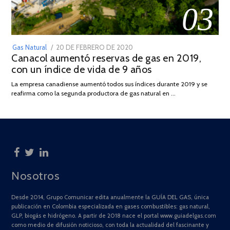
03
POSTED
Gas Natural
20 DE FEBRERO DE 2020
10
Canacol aumentó reservas de gas en 2019,
ON
DE
con un índice de vida de 9 años
JULIO
DE
La empresa canadiense aumentó todos sus índices durante 2019 y se
2025
reafirma como la segunda productora de gas natural en …
Nosotros
Desde 2014, Grupo Comunicar edita anualmente la GUÍA DEL GAS, única
publicación en Colombia especializada en gases combustibles: gas natural,
GLP, biogás e hidrógeno. A partir de 2018 nace el portal www.guiadelgas.com
como medio de difusión noticioso, con toda la actualidad del fascinante y