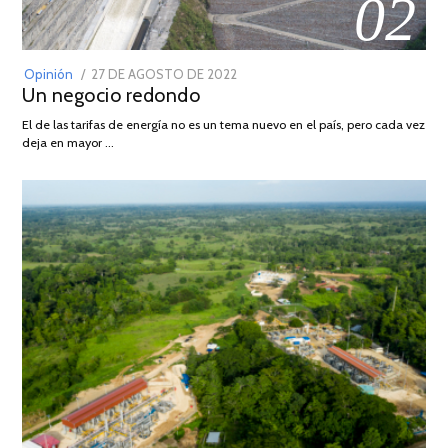
02
POSTED
Opinión
27 DE AGOSTO DE 2022
30
Un negocio redondo
ON
DE
AGOSTO
El de las tarifas de energía no es un tema nuevo en el país, pero cada vez
DE
deja en mayor …
2022