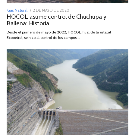
POSTED
Gas Natural
2 DE MAYO DE 2020
16
HOCOL asume control de Chuchupa y
ON
DE
Ballena: Historia
FEBRERO
DE
Desde el primero de mayo de 2022, HOCOL, filial de la estatal
2026
Ecopetrol, se hizo al control de los campos …