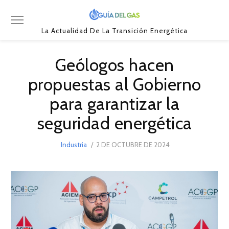
La Actualidad De La Transición Energética
Geólogos hacen
propuestas al Gobierno
para garantizar la
seguridad energética
POSTED
Industria
2 DE OCTUBRE DE 2024
2
ON
DE
OCTUBRE
DE
2024