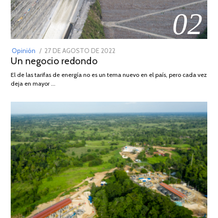
02
POSTED
Opinión
27 DE AGOSTO DE 2022
30
Un negocio redondo
ON
DE
AGOSTO
El de las tarifas de energía no es un tema nuevo en el país, pero cada vez
DE
deja en mayor …
2022