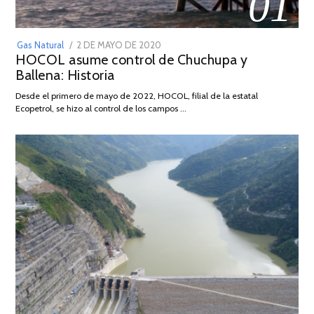
01
POSTED
Gas Natural
2 DE MAYO DE 2020
16
HOCOL asume control de Chuchupa y
ON
DE
Ballena: Historia
FEBRERO
DE
Desde el primero de mayo de 2022, HOCOL, filial de la estatal
2026
Ecopetrol, se hizo al control de los campos …