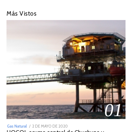
Más Vistos
01
POSTED
Gas Natural
2 DE MAYO DE 2020
16
ON