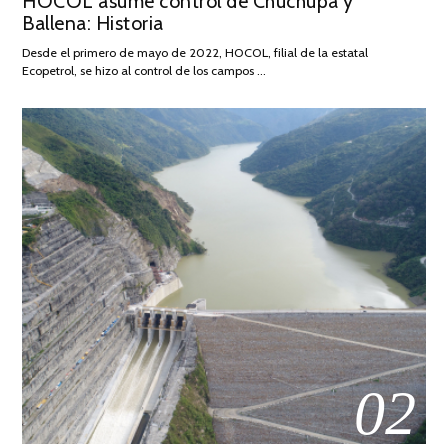
HOCOL asume control de Chuchupa y
DE
Ballena: Historia
FEBRERO
DE
Desde el primero de mayo de 2022, HOCOL, filial de la estatal
2026
Ecopetrol, se hizo al control de los campos …
02