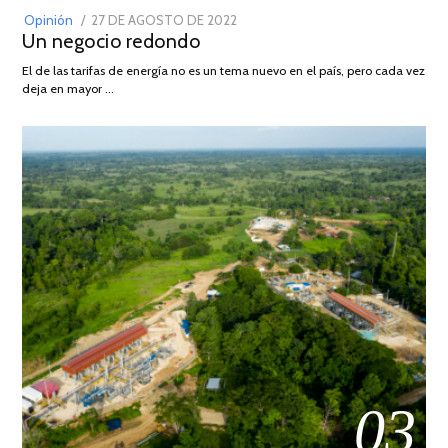
POSTED
Opinión
27 DE AGOSTO DE 2022
30
Un negocio redondo
ON
DE
AGOSTO
El de las tarifas de energía no es un tema nuevo en el país, pero cada vez
DE
deja en mayor …
2022
03