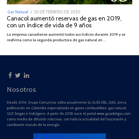
POSTED
Gas Natural
20 DE FEBRERO DE 2020
10
Canacol aumentó reservas de gas en 2019,
ON
DE
con un índice de vida de 9 años
JULIO
DE
La empresa canadiense aumentó todos sus índices durante 2019 y se
2025
reafirma como la segunda productora de gas natural en …
Nosotros
Desde 2014, Grupo Comunicar edita anualmente la GUÍA DEL GAS, única
publicación en Colombia especializada en gases combustibles: gas natural,
GLP, biogás e hidrógeno. A partir de 2018 nace el portal www.guiadelgas.com
como medio de difusión noticioso, con toda la actualidad del fascinante y
cambiante mundo de la energía.