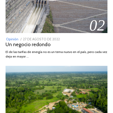
02
POSTED
Opinión
27 DE AGOSTO DE 2022
30
Un negocio redondo
ON
DE
AGOSTO
El de las tarifas de energía no es un tema nuevo en el país, pero cada vez
DE
deja en mayor …
2022