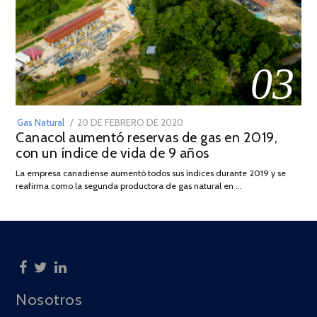
03
POSTED
Gas Natural
20 DE FEBRERO DE 2020
10
Canacol aumentó reservas de gas en 2019,
ON
DE
con un índice de vida de 9 años
JULIO
DE
La empresa canadiense aumentó todos sus índices durante 2019 y se
2025
reafirma como la segunda productora de gas natural en …
Nosotros