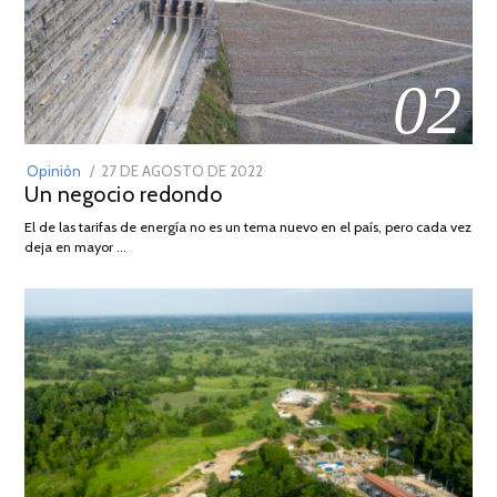
02
POSTED
Opinión
27 DE AGOSTO DE 2022
30
Un negocio redondo
ON
DE
AGOSTO
El de las tarifas de energía no es un tema nuevo en el país, pero cada vez
DE
deja en mayor …
2022