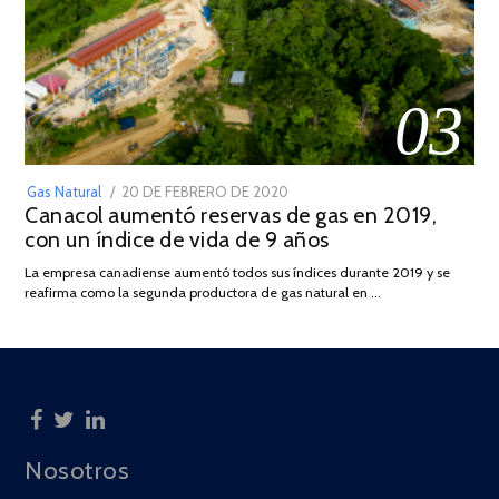
03
POSTED
Gas Natural
20 DE FEBRERO DE 2020
10
Canacol aumentó reservas de gas en 2019,
ON
DE
con un índice de vida de 9 años
JULIO
DE
La empresa canadiense aumentó todos sus índices durante 2019 y se
2025
reafirma como la segunda productora de gas natural en …
Nosotros