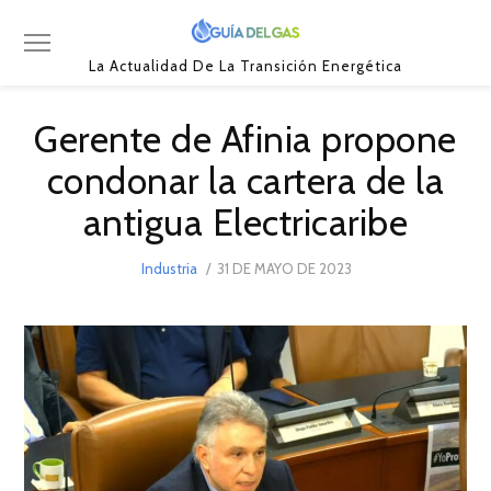
La Actualidad De La Transición Energética
Gerente de Afinia propone
condonar la cartera de la
antigua Electricaribe
POSTED
Industria
31 DE MAYO DE 2023
6
ON
DE
JUNIO
DE
2023