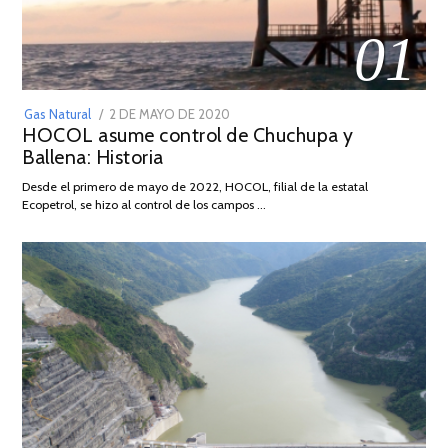
01
POSTED
Gas Natural
2 DE MAYO DE 2020
16
HOCOL asume control de Chuchupa y
ON
DE
Ballena: Historia
FEBRERO
DE
Desde el primero de mayo de 2022, HOCOL, filial de la estatal
2026
Ecopetrol, se hizo al control de los campos …