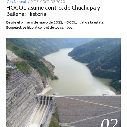
POSTED
Gas Natural
2 DE MAYO DE 2020
16
HOCOL asume control de Chuchupa y
ON
DE
Ballena: Historia
FEBRERO
DE
Desde el primero de mayo de 2022, HOCOL, filial de la estatal
2026
Ecopetrol, se hizo al control de los campos …
02