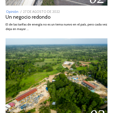
POSTED
Opinión
27 DE AGOSTO DE 2022
30
Un negocio redondo
ON
DE
AGOSTO
El de las tarifas de energía no es un tema nuevo en el país, pero cada vez
DE
deja en mayor …
2022