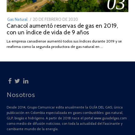
03
POSTED
Gas Natural
20 DE FEBRERO DE 2020
10
Canacol aumentó reservas de gas en 2019,
ON
DE
con un índice de vida de 9 años
JULIO
DE
La empresa canadiense aumentó todos sus índices durante 2019 y se
2025
reafirma como la segunda productora de gas natural en …
Nosotros
Desde 2014, Grupo Comunicar edita anualmente la GUÍA DEL GAS, única
publicación en Colombia especializada en gases combustibles: gas natural,
GLP, biogás e hidrógeno. A partir de 2018 nace el portal www.guiadelgas.com
como medio de difusión noticioso, con toda la actualidad del fascinante y
cambiante mundo de la energía.