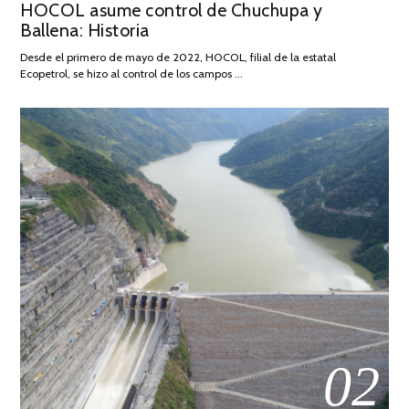
HOCOL asume control de Chuchupa y
ON
DE
Ballena: Historia
FEBRERO
DE
Desde el primero de mayo de 2022, HOCOL, filial de la estatal
2026
Ecopetrol, se hizo al control de los campos …
02