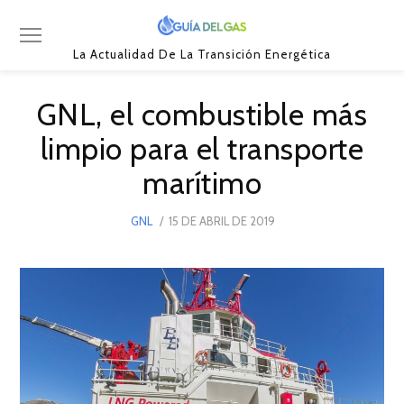
La Actualidad De La Transición Energética
GNL, el combustible más
limpio para el transporte
marítimo
POSTED
GNL
15 DE ABRIL DE 2019
15
ON
DE
ABRIL
DE
2019