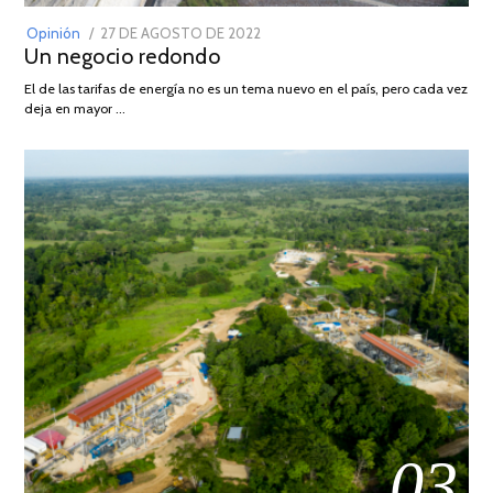
POSTED
Opinión
27 DE AGOSTO DE 2022
30
Un negocio redondo
ON
DE
AGOSTO
El de las tarifas de energía no es un tema nuevo en el país, pero cada vez
DE
deja en mayor …
2022
03