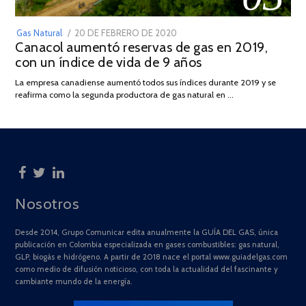
POSTED
Gas Natural
20 DE FEBRERO DE 2020
10
Canacol aumentó reservas de gas en 2019,
ON
DE
con un índice de vida de 9 años
JULIO
DE
La empresa canadiense aumentó todos sus índices durante 2019 y se
2025
reafirma como la segunda productora de gas natural en …
Nosotros
Desde 2014, Grupo Comunicar edita anualmente la GUÍA DEL GAS, única
publicación en Colombia especializada en gases combustibles: gas natural,
GLP, biogás e hidrógeno. A partir de 2018 nace el portal www.guiadelgas.com
como medio de difusión noticioso, con toda la actualidad del fascinante y
cambiante mundo de la energía.