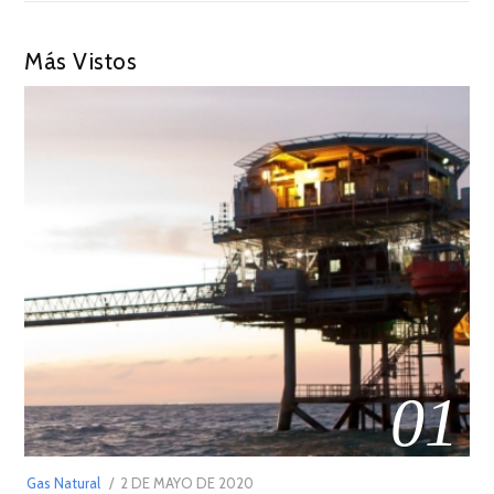
Más Vistos
01
POSTED
Gas Natural
2 DE MAYO DE 2020
16