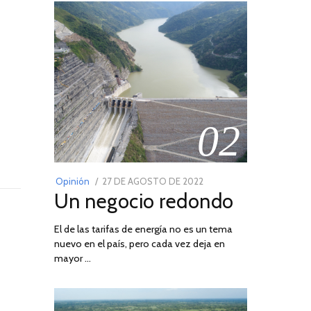
02
POSTED
Opinión
27 DE AGOSTO DE 2022
30
Un negocio redondo
ON
DE
AGOSTO
El de las tarifas de energía no es un tema
DE
nuevo en el país, pero cada vez deja en
2022
mayor …