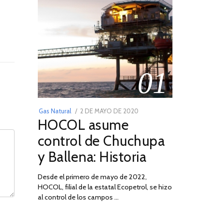
01
POSTED
Gas Natural
2 DE MAYO DE 2020
16
HOCOL asume
ON
DE
FEBRERO
control de Chuchupa
DE
y Ballena: Historia
2026
Desde el primero de mayo de 2022,
HOCOL, filial de la estatal Ecopetrol, se hizo
al control de los campos …