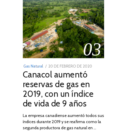
03
POSTED
Gas Natural
20 DE FEBRERO DE 2020
10
Canacol aumentó
ON
DE
JULIO
reservas de gas en
DE
2019, con un índice
2025
de vida de 9 años
La empresa canadiense aumentó todos sus
índices durante 2019 y se reafirma como la
segunda productora de gas natural en …