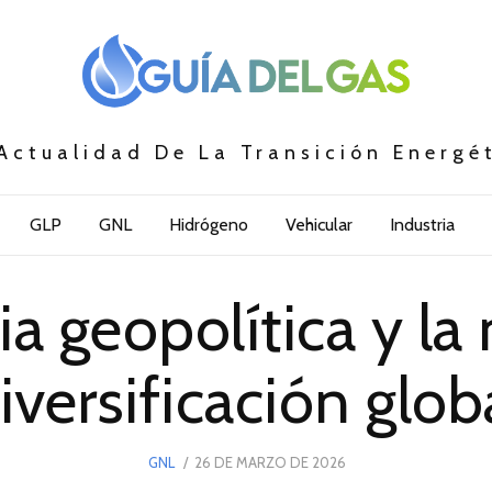
Actualidad De La Transición Energé
GLP
GNL
Hidrógeno
Vehicular
Industria
a geopolítica y la
iversificación glob
POSTED
GNL
26 DE MARZO DE 2026
26
ON
DE