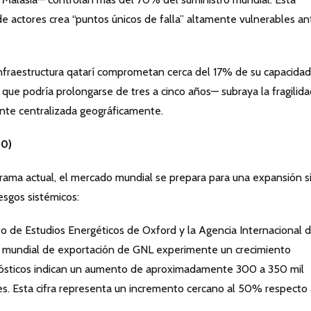
e actores crea “puntos únicos de falla” altamente vulnerables an
infraestructura qatarí comprometan cerca del 17% de su capacidad
ue podría prolongarse de tres a cinco años— subraya la fragilid
nte centralizada geográficamente.
30)
rama actual, el mercado mundial se prepara para una expansión s
esgos sistémicos:
to de Estudios Energéticos de Oxford y la Agencia Internacional 
ad mundial de exportación de GNL experimente un crecimiento
nósticos indican un aumento de aproximadamente 300 a 350 mil
es. Esta cifra representa un incremento cercano al 50% respecto 