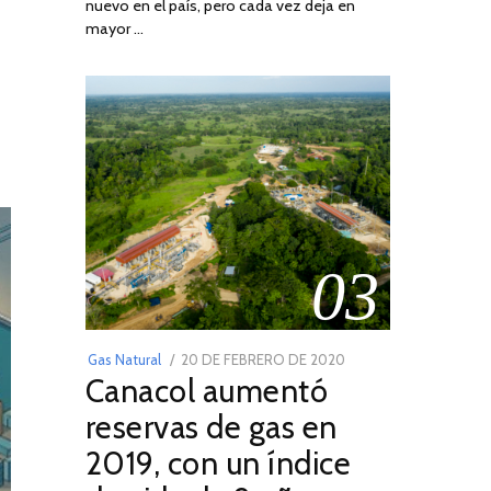
nuevo en el país, pero cada vez deja en
2022
mayor …
03
POSTED
Gas Natural
20 DE FEBRERO DE 2020
10
Canacol aumentó
ON
DE
JULIO
reservas de gas en
DE
2019, con un índice
2025