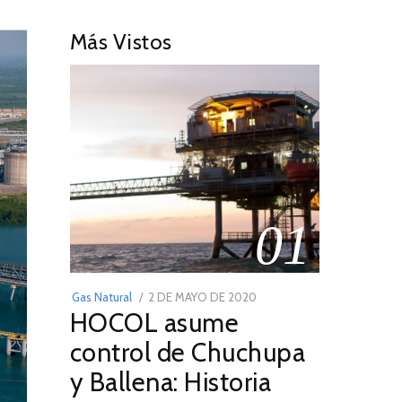
Más Vistos
01
POSTED
Gas Natural
2 DE MAYO DE 2020
16
HOCOL asume
ON
DE
FEBRERO
control de Chuchupa
DE
y Ballena: Historia
2026