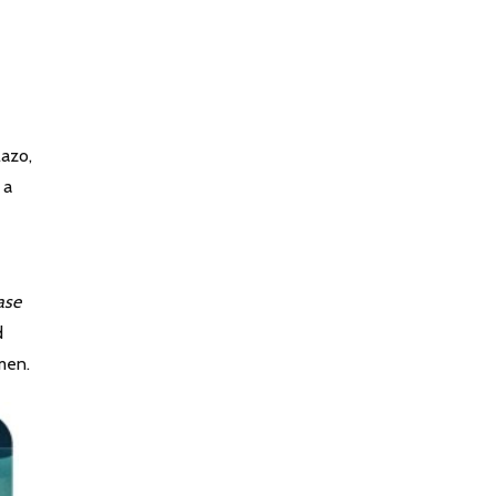
lazo,
 a
ase
d
men.