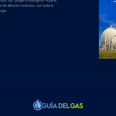
ral, GLP, biogás e hidrógeno. A partir
de difusión noticioso, con toda la
rgía.