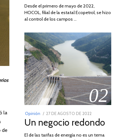
Desde el primero de mayo de 2022,
HOCOL, filial de la estatal Ecopetrol, se hizo
al control de los campos …
rios
02
ó la
POSTED
Opinión
27 DE AGOSTO DE 2022
30
Un negocio redondo
ON
DE
a
AGOSTO
o de
El de las tarifas de energía no es un tema
DE