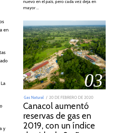
nuevo en el país, pero cada vez deja en
2022
mayor …
tos
ta en
tas
uado
03
 La
POSTED
Gas Natural
20 DE FEBRERO DE 2020
10
Canacol aumentó
ON
DE
vo
JULIO
reservas de gas en
DE
2019, con un índice
2025
a y