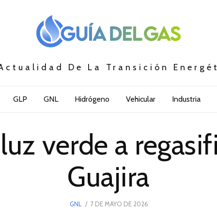
Actualidad De La Transición Energé
GLP
GNL
Hidrógeno
Vehicular
Industria
luz verde a regasif
Guajira
POSTED
GNL
7 DE MAYO DE 2026
7
ON
DE