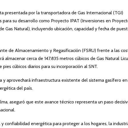
a presentada por la transportadora de Gas Internacional (TGI)
dos para su desarrollo como Proyecto IPAT (Inversiones en Proyec
 de Gas Natural), incluyendo ubicación, capacidad y fecha de pues
ante de Almacenamiento y Regasificación (FSRU) frente a las cos
tirá almacenar cerca de 147.835 metros cúbicos de Gas Natural Lic
 pies cúbicos diarios para su incorporación al SNT.
a y aprovechará infraestructura existente del sistema gasífero en
ergética del país.
alma, aseguró que este avance técnico representa un paso decisi
acional.
y confiabilidad energética para proteger a los hogares, la industri