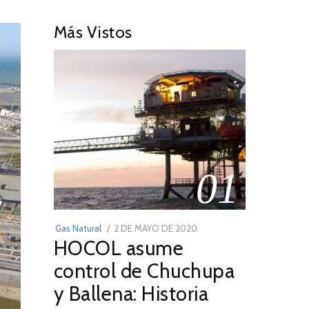
Más Vistos
01
POSTED
Gas Natural
2 DE MAYO DE 2020
16
HOCOL asume
ON
DE
FEBRERO
control de Chuchupa
DE
y Ballena: Historia
2026