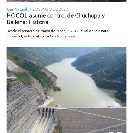
POSTED
Gas Natural
2 DE MAYO DE 2020
16
HOCOL asume control de Chuchupa y
ON
DE
Ballena: Historia
FEBRERO
DE
Desde el primero de mayo de 2022, HOCOL, filial de la estatal
2026
Ecopetrol, se hizo al control de los campos …