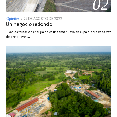
02
POSTED
Opinión
27 DE AGOSTO DE 2022
30
Un negocio redondo
ON
DE
AGOSTO
El de las tarifas de energía no es un tema nuevo en el país, pero cada vez
DE
deja en mayor …
2022