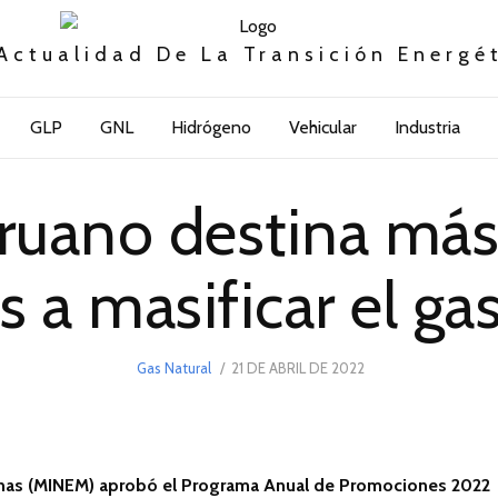
Actualidad De La Transición Energé
GLP
GNL
Hidrógeno
Vehicular
Industria
ruano destina m
s a masificar el gas
POSTED
Gas Natural
21 DE ABRIL DE 2022
21
ON
DE
ABRIL
DE
2022
Minas (MINEM) aprobó el Programa Anual de Promociones 2022