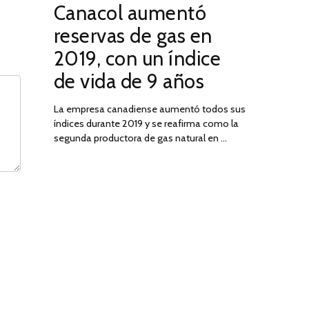
Canacol aumentó
ON
DE
JULIO
reservas de gas en
DE
2019, con un índice
2025
de vida de 9 años
La empresa canadiense aumentó todos sus
índices durante 2019 y se reafirma como la
segunda productora de gas natural en …