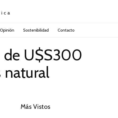
tica
Opinión
Sostenibilidad
Contacto
ás de U$S300
 natural
01
Más Vistos