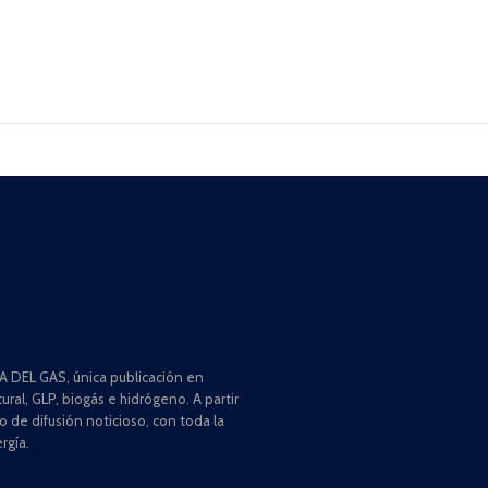
 DEL GAS, única publicación en
ral, GLP, biogás e hidrógeno. A partir
de difusión noticioso, con toda la
rgía.