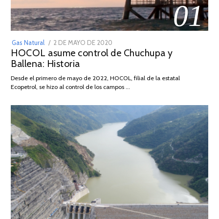
01
POSTED
Gas Natural
2 DE MAYO DE 2020
16
HOCOL asume control de Chuchupa y
ON
DE
Ballena: Historia
FEBRERO
DE
Desde el primero de mayo de 2022, HOCOL, filial de la estatal
2026
Ecopetrol, se hizo al control de los campos …