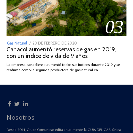
03
POSTED
Gas Natural
20 DE FEBRERO DE 2020
10
Canacol aumentó reservas de gas en 2019,
ON
DE
con un índice de vida de 9 años
JULIO
DE
La empresa canadiense aumentó todos sus índices durante 2019 y se
2025
reafirma como la segunda productora de gas natural en …
Nosotros
Desde 2014, Grupo Comunicar edita anualmente la GUÍA DEL GAS, única