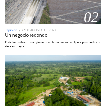
02
POSTED
Opinión
27 DE AGOSTO DE 2022
30
Un negocio redondo
ON
DE
AGOSTO
El de las tarifas de energía no es un tema nuevo en el país, pero cada vez
DE
deja en mayor …
2022