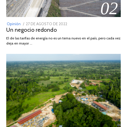
02
POSTED
Opinión
27 DE AGOSTO DE 2022
30
Un negocio redondo
ON
DE
AGOSTO
El de las tarifas de energía no es un tema nuevo en el país, pero cada vez
DE
deja en mayor …
2022