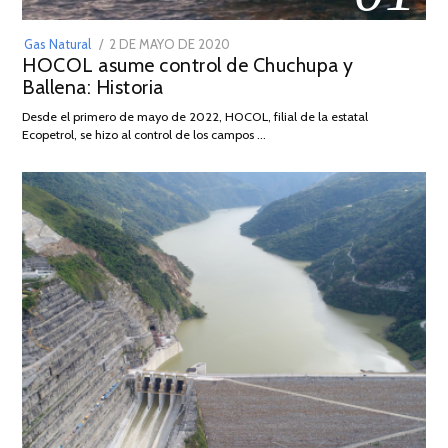
POSTED
Gas Natural
2 DE MAYO DE 2020
16
HOCOL asume control de Chuchupa y
ON
DE
Ballena: Historia
FEBRERO
DE
Desde el primero de mayo de 2022, HOCOL, filial de la estatal
2026
Ecopetrol, se hizo al control de los campos …