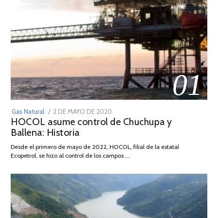
01
POSTED
Gas Natural
2 DE MAYO DE 2020
16
HOCOL asume control de Chuchupa y
ON
DE
Ballena: Historia
FEBRERO
DE
Desde el primero de mayo de 2022, HOCOL, filial de la estatal
2026
Ecopetrol, se hizo al control de los campos …