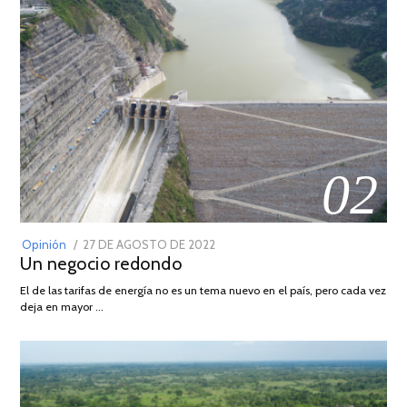
02
POSTED
Opinión
27 DE AGOSTO DE 2022
30
Un negocio redondo
ON
DE
AGOSTO
El de las tarifas de energía no es un tema nuevo en el país, pero cada vez
DE
deja en mayor …
2022