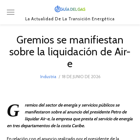
La Actualidad De La Transición Energética
Gremios se manifiestan
sobre la liquidación de Air-
e
POSTED
Industria
18 DE JUNIO DE 2026
18
ON
DE
JUNIO
DE
2026
G
remios del sector de energía y servicios públicos se
manifestaron sobre al anuncio del presidente Petro de
liquidar Air-e, la empresa que presta el servicio de energía
en tres departamentos de la costa Caribe.
En relación con el anuncio realizado por el presidente de la