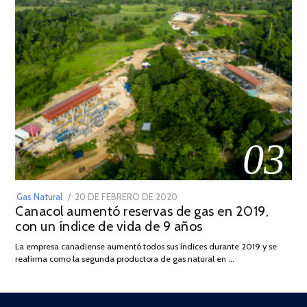
03
POSTED
Gas Natural
20 DE FEBRERO DE 2020
10
Canacol aumentó reservas de gas en 2019,
ON
DE
con un índice de vida de 9 años
JULIO
DE
La empresa canadiense aumentó todos sus índices durante 2019 y se
2025
reafirma como la segunda productora de gas natural en …