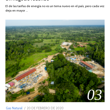
AGOSTO
El de las tarifas de energía no es un tema nuevo en el país, pero cada vez
DE
deja en mayor …
2022
03
POSTED
Gas Natural
20 DE FEBRERO DE 2020
10