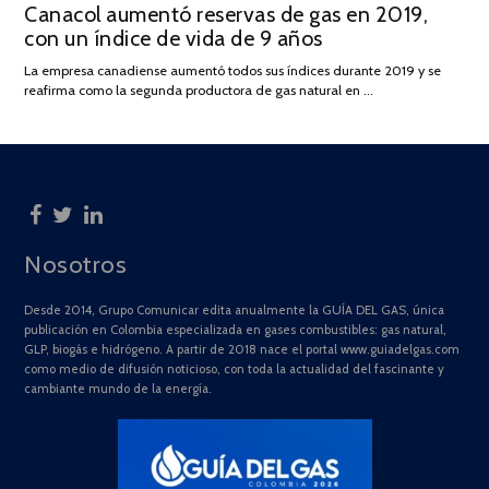
Canacol aumentó reservas de gas en 2019,
ON
DE
con un índice de vida de 9 años
JULIO
DE
La empresa canadiense aumentó todos sus índices durante 2019 y se
2025
reafirma como la segunda productora de gas natural en …
Nosotros
Desde 2014, Grupo Comunicar edita anualmente la GUÍA DEL GAS, única
publicación en Colombia especializada en gases combustibles: gas natural,
GLP, biogás e hidrógeno. A partir de 2018 nace el portal www.guiadelgas.com
como medio de difusión noticioso, con toda la actualidad del fascinante y
cambiante mundo de la energía.