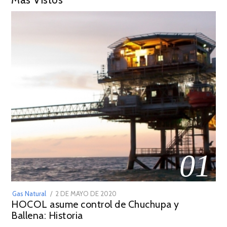
01
POSTED
Gas Natural
2 DE MAYO DE 2020
16
HOCOL asume control de Chuchupa y
ON
DE
Ballena: Historia
FEBRERO
DE