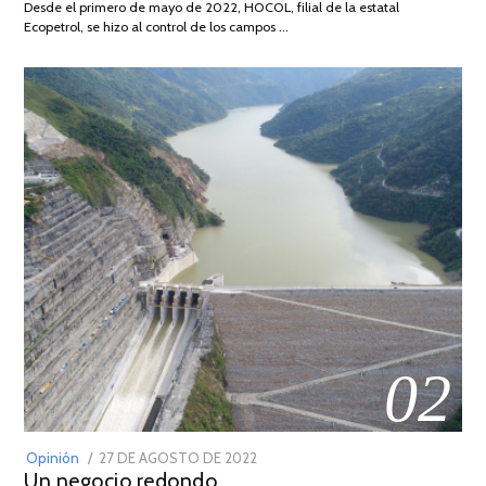
Desde el primero de mayo de 2022, HOCOL, filial de la estatal
2026
Ecopetrol, se hizo al control de los campos …
02
POSTED
Opinión
27 DE AGOSTO DE 2022
30
Un negocio redondo
ON
DE