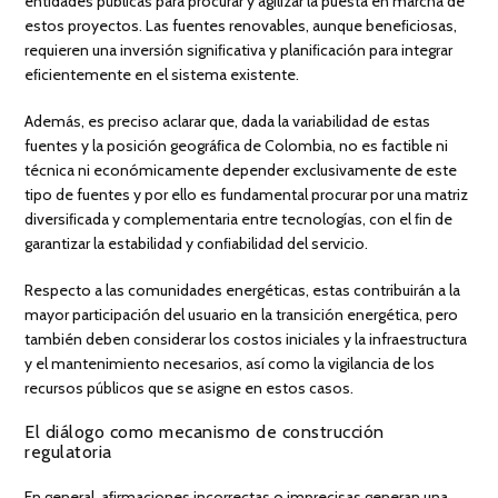
entidades públicas para procurar y agilizar la puesta en marcha de
estos proyectos. Las fuentes renovables, aunque beneﬁciosas,
requieren una inversión signiﬁcativa y planiﬁcación para integrar
eﬁcientemente en el sistema existente.
Además, es preciso aclarar que, dada la variabilidad de estas
fuentes y la posición geográﬁca de Colombia, no es factible ni
técnica ni económicamente depender exclusivamente de este
tipo de fuentes y por ello es fundamental procurar por una matriz
diversiﬁcada y complementaria entre tecnologías, con el ﬁn de
garantizar la estabilidad y conﬁabilidad del servicio.
Respecto a las comunidades energéticas, estas contribuirán a la
mayor participación del usuario en la transición energética, pero
también deben considerar los costos iniciales y la infraestructura
y el mantenimiento necesarios, así como la vigilancia de los
recursos públicos que se asigne en estos casos.
El diálogo como mecanismo de construcción
regulatoria
En general, aﬁrmaciones incorrectas o imprecisas generan una