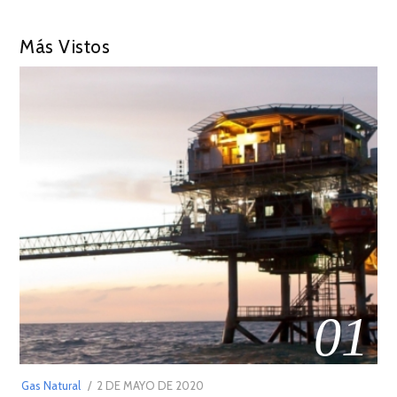
Más Vistos
01
POSTED
Gas Natural
2 DE MAYO DE 2020
16