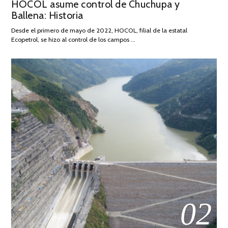
HOCOL asume control de Chuchupa y
ON
DE
Ballena: Historia
FEBRERO
DE
Desde el primero de mayo de 2022, HOCOL, filial de la estatal
2026
Ecopetrol, se hizo al control de los campos …
02