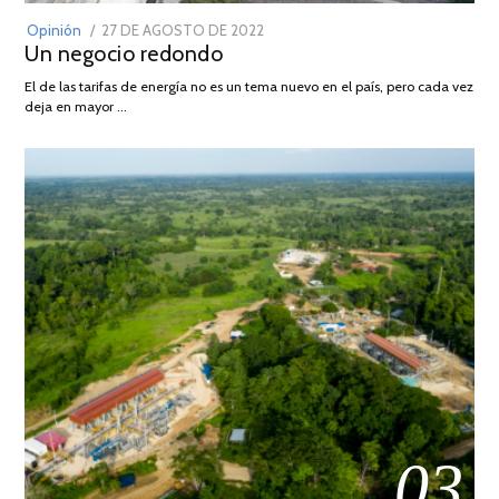
POSTED
Opinión
27 DE AGOSTO DE 2022
30
Un negocio redondo
ON
DE
AGOSTO
El de las tarifas de energía no es un tema nuevo en el país, pero cada vez
DE
deja en mayor …
2022
03