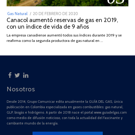
POSTED
Gas Natural
20 DE FEBRERO DE 2020
10
Canacol aumentó reservas de gas en 2019,
ON
DE
con un índice de vida de 9 años
JULIO
DE
La empresa canadiense aumentó todos sus índices durante 2019 y se
2025
reafirma como la segunda productora de gas natural en …
Nosotros
Desde 2014, Grupo Comunicar edita anualmente la GUÍA DEL GAS, única
publicación en Colombia especializada en gases combustibles: gas natural,
GLP, biogás e hidrógeno. A partir de 2018 nace el portal www.guiadelgas.com
como medio de difusión noticioso, con toda la actualidad del fascinante y
cambiante mundo de la energía.