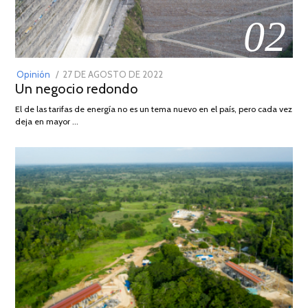
02
POSTED
Opinión
27 DE AGOSTO DE 2022
30
Un negocio redondo
ON
DE
AGOSTO
El de las tarifas de energía no es un tema nuevo en el país, pero cada vez
DE
deja en mayor …
2022