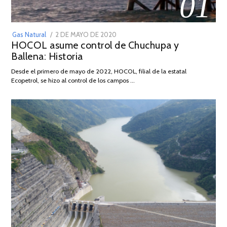
01
POSTED
Gas Natural
2 DE MAYO DE 2020
16
HOCOL asume control de Chuchupa y
ON
DE
Ballena: Historia
FEBRERO
DE
Desde el primero de mayo de 2022, HOCOL, filial de la estatal
2026
Ecopetrol, se hizo al control de los campos …