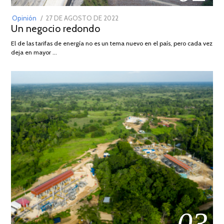
POSTED
Opinión
27 DE AGOSTO DE 2022
30
Un negocio redondo
ON
DE
AGOSTO
El de las tarifas de energía no es un tema nuevo en el país, pero cada vez
DE
deja en mayor …
2022
03