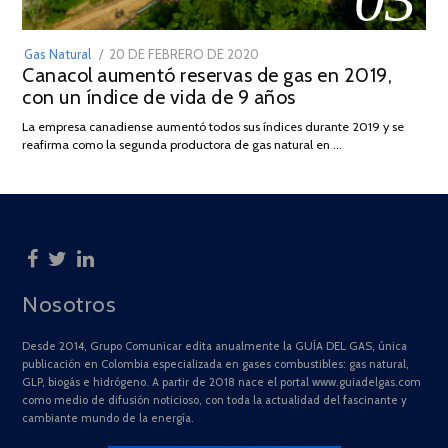
POSTED
Gas Natural
20 DE FEBRERO DE 2020
10
Canacol aumentó reservas de gas en 2019,
ON
DE
con un índice de vida de 9 años
JULIO
DE
La empresa canadiense aumentó todos sus índices durante 2019 y se
2025
reafirma como la segunda productora de gas natural en …
Nosotros
Desde 2014, Grupo Comunicar edita anualmente la GUÍA DEL GAS, única
publicación en Colombia especializada en gases combustibles: gas natural,
GLP, biogás e hidrógeno. A partir de 2018 nace el portal www.guiadelgas.com
como medio de difusión noticioso, con toda la actualidad del fascinante y
cambiante mundo de la energía.