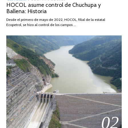
HOCOL asume control de Chuchupa y
ON
DE
Ballena: Historia
FEBRERO
DE
Desde el primero de mayo de 2022, HOCOL, filial de la estatal
2026
Ecopetrol, se hizo al control de los campos …
02