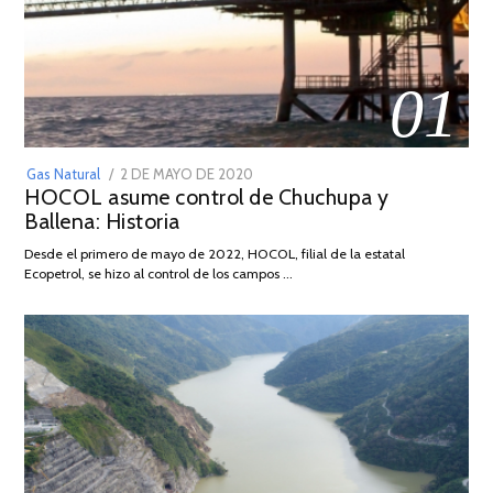
01
POSTED
Gas Natural
2 DE MAYO DE 2020
16
HOCOL asume control de Chuchupa y
ON
DE
Ballena: Historia
FEBRERO
DE
Desde el primero de mayo de 2022, HOCOL, filial de la estatal
2026
Ecopetrol, se hizo al control de los campos …