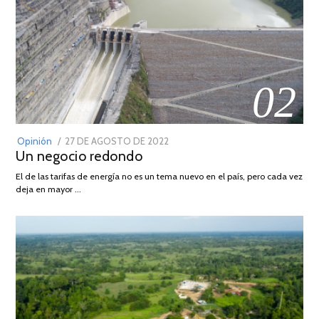
02
POSTED
Opinión
27 DE AGOSTO DE 2022
30
Un negocio redondo
ON
DE
AGOSTO
El de las tarifas de energía no es un tema nuevo en el país, pero cada vez
DE
deja en mayor …
2022