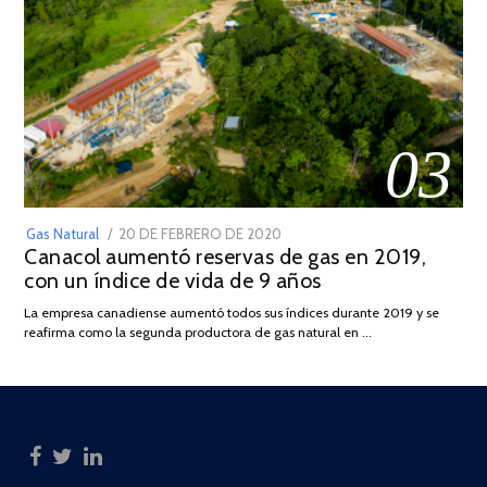
03
POSTED
Gas Natural
20 DE FEBRERO DE 2020
10
Canacol aumentó reservas de gas en 2019,
ON
DE
con un índice de vida de 9 años
JULIO
DE
La empresa canadiense aumentó todos sus índices durante 2019 y se
2025
reafirma como la segunda productora de gas natural en …