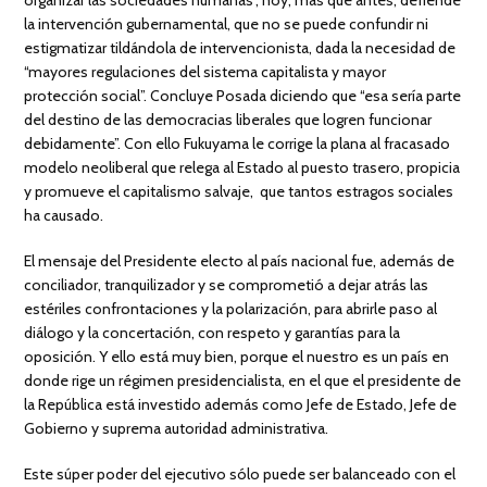
organizar las sociedades humanas”, hoy, más que antes, defiende
la intervención gubernamental, que no se puede confundir ni
estigmatizar tildándola de intervencionista, dada la necesidad de
“mayores regulaciones del sistema capitalista y mayor
protección social”. Concluye Posada diciendo que “esa sería parte
del destino de las democracias liberales que logren funcionar
debidamente”. Con ello Fukuyama le corrige la plana al fracasado
modelo neoliberal que relega al Estado al puesto trasero, propicia
y promueve el capitalismo salvaje, que tantos estragos sociales
ha causado.
El mensaje del Presidente electo al país nacional fue, además de
conciliador, tranquilizador y se comprometió a dejar atrás las
estériles confrontaciones y la polarización, para abrirle paso al
diálogo y la concertación, con respeto y garantías para la
oposición. Y ello está muy bien, porque el nuestro es un país en
donde rige un régimen presidencialista, en el que el presidente de
la República está investido además como Jefe de Estado, Jefe de
Gobierno y suprema autoridad administrativa.
Este súper poder del ejecutivo sólo puede ser balanceado con el