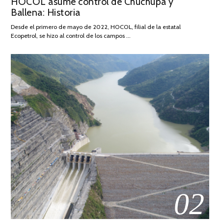
HOCOL asume control de Chuchupa y
ON
DE
Ballena: Historia
FEBRERO
DE
Desde el primero de mayo de 2022, HOCOL, filial de la estatal
2026
Ecopetrol, se hizo al control de los campos …
02