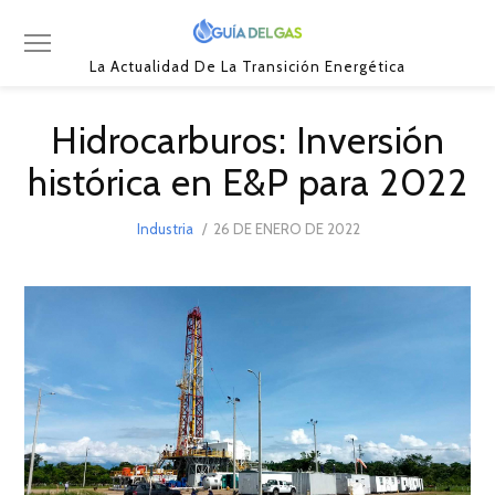
La Actualidad De La Transición Energética
Hidrocarburos: Inversión
histórica en E&P para 2022
POSTED
Industria
26 DE ENERO DE 2022
26
ON
DE
ENERO
DE
2022