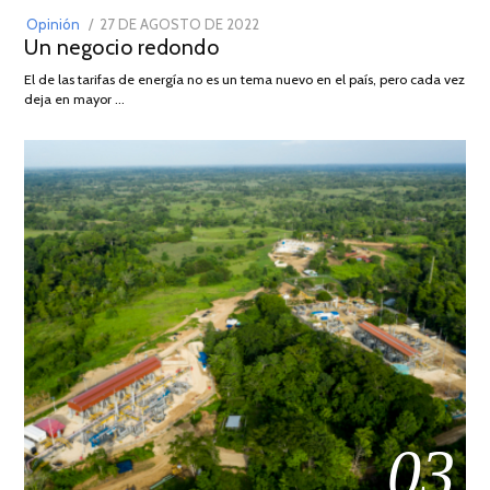
POSTED
Opinión
27 DE AGOSTO DE 2022
30
Un negocio redondo
ON
DE
AGOSTO
El de las tarifas de energía no es un tema nuevo en el país, pero cada vez
DE
deja en mayor …
2022
03