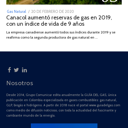
POSTED
Gas Natural
20 DE FEBRERO DE 2020
10
Canacol aumentó reservas de gas en 2019,
ON
DE
con un índice de vida de 9 años
JULIO
DE
La empresa canadiense aumentó todos sus índices durante 2019 y se
2025
reafirma como la segunda productora de gas natural en …
Nosotros
Desde 2014, Grupo Comunicar edita anualmente la GUÍA DEL GAS, única
publicación en Colombia especializada en gases combustibles: gas natural,
GLP, biogás e hidrógeno. A partir de 2018 nace el portal www.guiadelgas.com
como medio de difusión noticioso, con toda la actualidad del fascinante y
cambiante mundo de la energía.