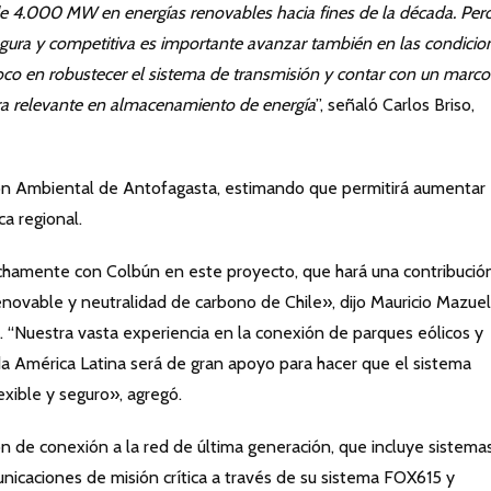
 de 4.000 MW en energías renovables hacia fines de la década. Per
egura y competitiva es importante avanzar también en las condicio
oco en robustecer el sistema de transmisión y contar con un marco
era relevante en almacenamiento de energía
”, señaló Carlos Briso,
ión Ambiental de Antofagasta, estimando que permitirá aumentar
a regional.
chamente con Colbún en este proyecto, que hará una contribució
 renovable y neutralidad de carbono de Chile», dijo Mauricio Mazuel
. “Nuestra vasta experiencia en la conexión de parques eólicos y
oda América Latina será de gran apoyo para hacer que el sistema
exible y seguro», agregó.
ón de conexión a la red de última generación, que incluye sistema
unicaciones de misión crítica a través de su sistema FOX615 y