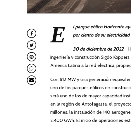
E
l parque eólico Horizonte ay
por ciento de su electricidad
30 de d
iciembre de 2022.
H
ingeniería y construcción Sigdo Koppers
América Latina a la red eléctrica, propi
Con 812 MW y una generación equivalen
uno de los parques eólicos en construc
será uno de los de mayor capacidad insta
en la región de Antofagasta, el proyec
millones, la instalación de 140 aeroge
2.400 GWh. El inicio de operaciones est