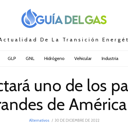
Actualidad De La Transición Energé
GLP
GNL
Hidrógeno
Vehicular
Industria
ctará uno de los pa
andes de América
POSTED
Alternativos
30 DE DICIEMBRE DE 2022
30
ON
DE