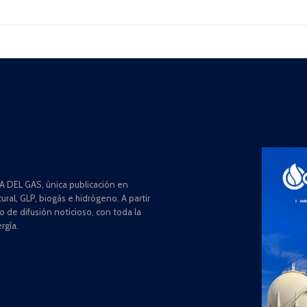
 DEL GAS, única publicación en
ral, GLP, biogás e hidrógeno. A partir
de difusión noticioso, con toda la
rgía.