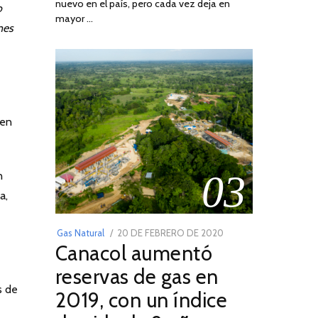
nuevo en el país, pero cada vez deja en
2022
o
mayor …
nes
 en
03
n
a,
POSTED
Gas Natural
20 DE FEBRERO DE 2020
10
Canacol aumentó
ON
DE
JULIO
reservas de gas en
DE
s de
2019, con un índice
2025