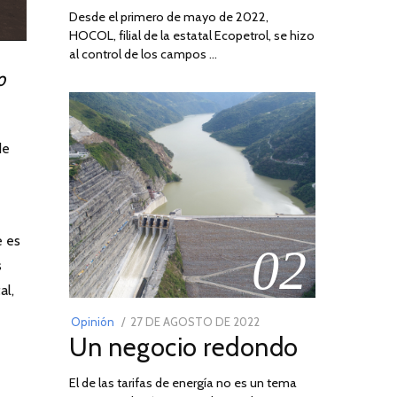
Desde el primero de mayo de 2022,
HOCOL, filial de la estatal Ecopetrol, se hizo
al control de los campos …
0
de
e es
02
s
al,
POSTED
Opinión
27 DE AGOSTO DE 2022
30
Un negocio redondo
ON
DE
AGOSTO
El de las tarifas de energía no es un tema
DE