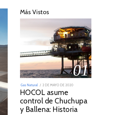
Más Vistos
01
POSTED
Gas Natural
2 DE MAYO DE 2020
16
HOCOL asume
ON
DE
FEBRERO
control de Chuchupa
DE
y Ballena: Historia
2026